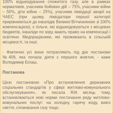
100% відшкодування спожитого газу, але в рамках
нормативів, учасники бойових дій – 75%, учасники війни
– 50%, діти війни – 25%), учасники ліквідації аварії на
ЧАЕС (при цьому, ліквідатори першої категорії
прирівнюються до інвалідів Великої Вітчизняною зі 100%
компенсацією), є пільги, які відшкодовуються з місцевих
бюджетів, інваліди по зору, мають право на компенсації і
освітяни. Медпрацівники, які проживають в сільській
місцевості, та інші.
- Фактично усі вони потрапляють під дію постанови
№409, яка почала діяти з першого жовтня, - каже
Володимир Білаш.
Постанова
Цією постановою «Про встановлення державних
соціальних стандартів у сфері житлово-комунального
обслуговування», як писала RIA місяць тому,
встановлюються нові норми постачання ряду житлово-
комунальних послуг: на холодну, гарячу воду, вивіз
сміття, споживання газу тощо.