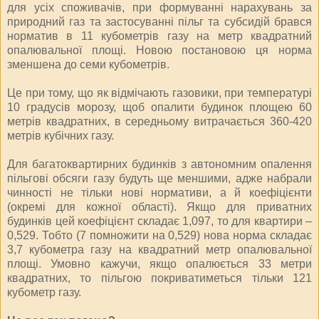
для усіх споживачів, при формуванні нарахувань за
природний газ та застосуванні пільг та субсидій брався
норматив в 11 кубометрів газу на метр квадратний
опалювальної площі. Новою постановою ця норма
зменшена до семи кубометрів.
Це при тому, що як відмічають газовики, при температурі
10 градусів морозу, щоб опалити будинок площею 60
метрів квадратних, в середньому витрачається 360-420
метрів кубічних газу.
Для багатоквартирних будинків з автономним опалення
пільгові обсяги газу будуть ще меншими, адже набрали
чинності не тільки нові нормативи, а й коефіцієнти
(окремі для кожної області). Якщо для приватних
будинків цей коефіцієнт складає 1,097, то для квартири –
0,529. Тобто (7 помножити на 0,529) нова норма складає
3,7 кубометра газу на квадратний метр опалювальної
площі. Умовно кажучи, якщо опалюється 33 метри
квадратних, то пільгою покриватиметься тільки 121
кубометр газу.