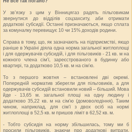
Не все так погано?
У зв’язку з цим у Вінницягаз радять пільговикам
звернутися до відділів соцзахситу, аби отримати
додаткові субсидії. Останні призначаються, якщо сплата
за комуналку перевищує 10 чи 15% доходів родини.
Справа в тому, що, як зазначають на підприємстві, якщо
раніше в Україні діяла одна норма загальної житлоплощі
і для одержувачів субсидій, і для пільговиків - 21 кв. м на
кожного члена сім'ї, зареєстрованого в будинку або
квартирі, та додатково 10,5 кв. м на сім'ю.
То з першого жовтня – встановлені дві окремі.
Попередній норматив зберегли для пільговиків, а для
одержувачів субсидій встановили новий – більший. Мова
йде - 13,65 м. загальної площі на одну людину і
додатково 35,22 кв. м на сім'ю (домоволодіння). Таким
чином, наприклад, для сім'ї з двох осіб на нормі
житлоплощі в 52,5 кв. м пришов ліміт в 62,52 кв. м.
- Тобто субсидія на норму збільшилась, тому ми б
просили пільговиків, знаючи про додаткові витрати,