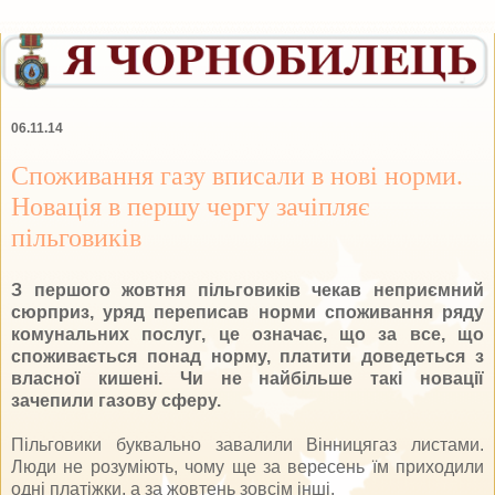
06.11.14
Споживання газу вписали в нові норми.
Новація в першу чергу зачіпляє
пільговиків
З першого жовтня пільговиків чекав неприємний
сюрприз, уряд переписав норми споживання ряду
комунальних послуг, це означає, що за все, що
споживається понад норму, платити доведеться з
власної кишені. Чи не найбільше такі новації
зачепили газову сферу.
Пільговики буквально завалили Вінницягаз листами.
Люди не розуміють, чому ще за вересень їм приходили
одні платіжки, а за жовтень зовсім інші.