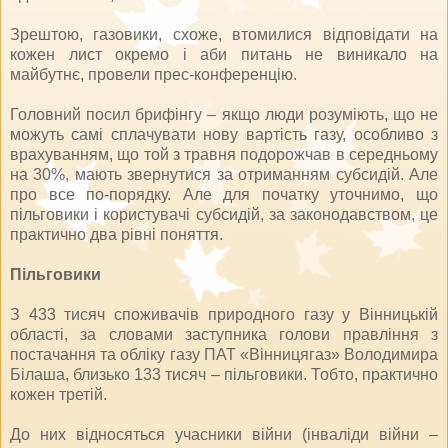
Зрештою, газовики, схоже, втомилися відповідати на
кожен лист окремо і аби питань не виникало на
майбутнє, провели прес-конференцію.
Головний посил брифінгу – якщо люди розуміють, що не
можуть самі сплачувати нову вартість газу, особливо з
врахуванням, що той з травня подорожчав в середньому
на 30%, мають звернутися за отриманням субсидій. Але
про все по-порядку. Але для початку уточнимо, що
пільговики і користувачі субсидій, за законодавством, це
практично два рівні поняття.
Пільговики
З 433 тисяч споживачів природного газу у Вінницькій
області, за словами заступника голови правління з
постачання та обліку газу ПАТ «Вінницягаз» Володимира
Білаша, близько 133 тисяч – пільговики. Тобто, практично
кожен третій.
До них відносяться учасники війни (інваліди війни –