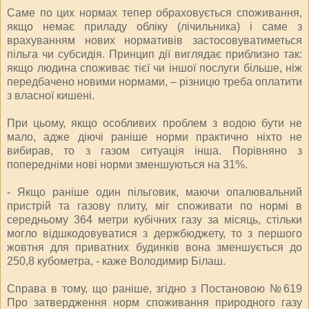
Саме по цих нормах тепер обраховується споживання,
якщо немає приладу обліку (лічильника) і саме з
врахуванням нових нормативів застосовуватиметься
пільга чи субсидія. Принцип дії виглядає приблизно так:
якщо людина споживає тієї чи іншої послуги більше, ніж
передбачено новими нормами, – різницю треба оплатити
з власної кишені.
При цьому, якщо особливих проблем з водою бути не
мало, адже діючі раніше норми практично ніхто не
вибирав, то з газом ситуація інша. Порівняно з
попередніми нові норми зменшуються на 31%.
- Якщо раніше один пільговик, маючи опалювальний
пристрій та газову плиту, міг споживати по нормі в
середньому 364 метри кубічних газу за місяць, стільки
могло відшкодовуватися з держбюджету, то з першого
жовтня для приватних будинків вона зменшується до
250,8 кубометра, - каже Володимир Білаш.
Справа в тому, що раніше, згідно з Постановою №619
Про затвердження норм споживання природного газу