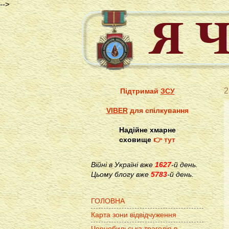
-->
2
Підтримай
ЗСУ
VIBER
для спілкування
Надійне хмарне
сховище
👉 тут
Війні в Україні вже
1627
-й день.
Цьому блогу вже
5783
-й день.
ГОЛОВНА
Карта зони відвідчуження
Чорнобильська трагедія в