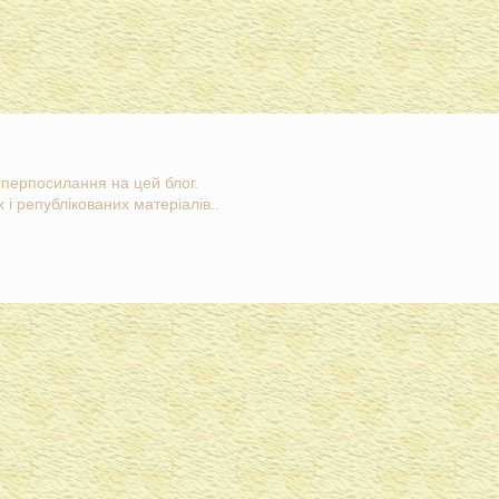
гіперпосилання на цей блог.
 і републікованих матеріалів..