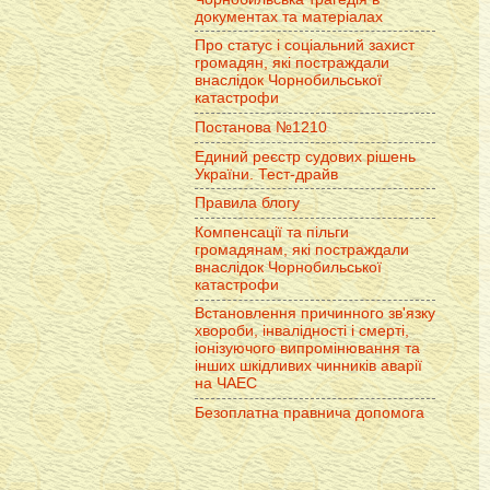
документах та матеріалах
Про статус і соціальний захист
громадян, які постраждали
внаслідок Чорнобильської
катастрофи
Постанова №1210
Единий реєстр судових рішень
України. Тест-драйв
Правила блогу
Компенсації та пільги
громадянам, які постраждали
внаслідок Чорнобильської
катастрофи
Встановлення причинного зв'язку
хвороби, інвалідності і смерті,
іонізуючого випромінювання та
інших шкідливих чинників аварії
на ЧАЕС
Безоплатна правнича допомога