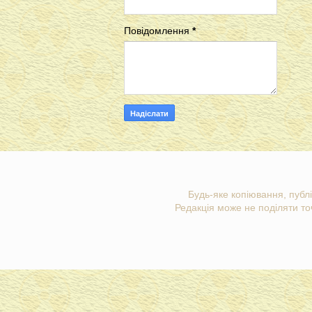
Повідомлення
*
Будь-яке копіювання, публі
Редакція може не поділяти точ