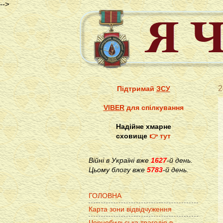
-->
2
Підтримай
ЗСУ
VIBER
для спілкування
Надійне хмарне
сховище
👉 тут
Війні в Україні вже
1627
-й день.
Цьому блогу вже
5783
-й день.
ГОЛОВНА
Карта зони відвідчуження
Чорнобильська трагедія в