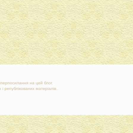
гіперпосилання на цей блог.
 і републікованих матеріалів..