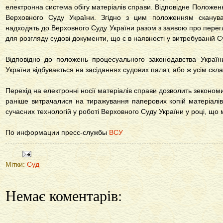
електронна система обігу матеріалів справи. Відповідне Положен
Верховного Суду України. Згідно з цим положенням сканува
надходять до Верховного Суду України разом з заявою про перегл
для розгляду судові документи, що є в наявності у витребуваній С
Відповідно до положень процесуального законодавства Украї
України відбувається на засіданнях судових палат, або ж усім скл
Перехід на електронні носії матеріалів справи дозволить зекономи
раніше витрачалися на тиражування паперових копій матеріалі
сучасних технологій у роботі Верховного Суду України у році, що
По информации пресс-службы
ВСУ
Мітки:
Суд
Немає коментарів: