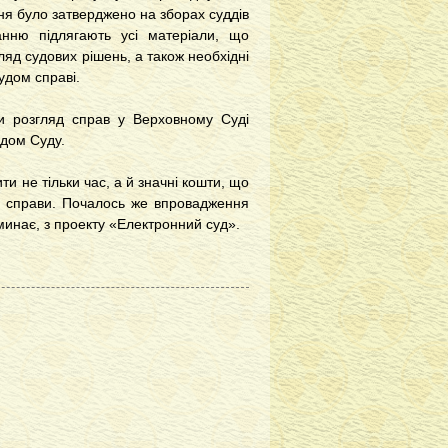
ня було затверджено на зборах суддів
нню підлягають усі матеріали, що
яд судових рішень, а також необхідні
удом справі.
ни розгляд справ у Верховному Суді
адом Суду.
ти не тільки час, а й значні кошти, що
в справи. Почалось же впровадження
 минає, з проекту «Електронний суд».