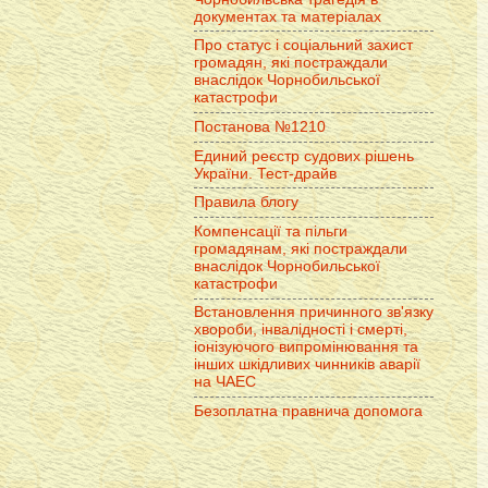
документах та матеріалах
Про статус і соціальний захист
громадян, які постраждали
внаслідок Чорнобильської
катастрофи
Постанова №1210
Единий реєстр судових рішень
України. Тест-драйв
Правила блогу
Компенсації та пільги
громадянам, які постраждали
внаслідок Чорнобильської
катастрофи
Встановлення причинного зв'язку
хвороби, інвалідності і смерті,
іонізуючого випромінювання та
інших шкідливих чинників аварії
на ЧАЕС
Безоплатна правнича допомога