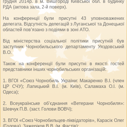
грудня 2014р. в м. Вишгороді Київської обл. в будинку
РДА (актова зала, 2-й поверх).
На конференції були присутні 43 уповноважених
делегата. Відсутність делегацій з Луганської та Донецької
областей пов’язано з подіями в зоні АТО.
Від міністерства соціальної політики присутній був
заступник Чорнобильського департаменту Уяздовський
В.О.
Також на конференції були присутні в якості гостей
представники інших чорнобильських організацій:
1. ВГОІ «Союз Чорнобиль України: Макаренко В.І. (член
ЦР СЧУ); Лапицький В.І. (м. Київ), Саламаха О.І. (м.
Одеса);
2. Всеукраїнське об’єднання «Ветерани Чорнобиля»:
Шевчук П.В. (заст. Голови ВОВЧ);
3. ВГОІ «Союз Чорнобильцев-ліквідаторів», Карасік Олег
(Голова), Зажеріков В.В. (м. Фастів);