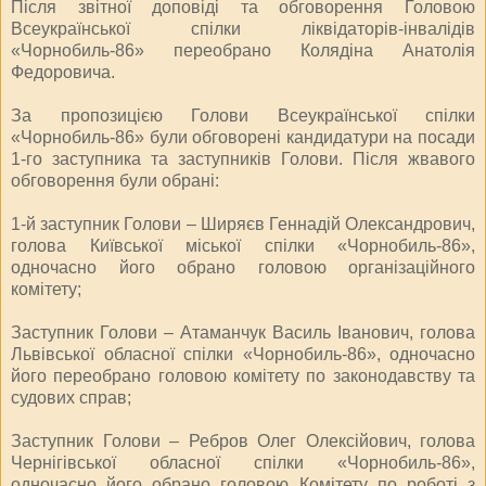
Після звітної доповіді та обговорення Головою
Всеукраїнської спілки ліквідаторів-інвалідів
«Чорнобиль-86» переобрано Колядіна Анатолія
Федоровича.
За пропозицією Голови Всеукраїнської спілки
«Чорнобиль-86» були обговорені кандидатури на посади
1-го заступника та заступників Голови. Після жвавого
обговорення були обрані:
1-й заступник Голови – Ширяєв Геннадій Олександрович,
голова Київської міської спілки «Чорнобиль-86»,
одночасно його обрано головою організаційного
комітету;
Заступник Голови – Атаманчук Василь Іванович, голова
Львівської обласної спілки «Чорнобиль-86», одночасно
його переобрано головою комітету по законодавству та
судових справ;
Заступник Голови – Ребров Олег Олексійович, голова
Чернігівської обласної спілки «Чорнобиль-86»,
одночасно його обрано головою Комітету по роботі з