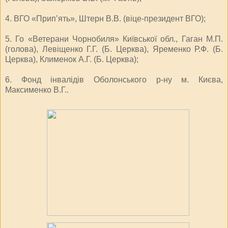
4. ВГО «Прип’ять», Штерн В.В. (віце-президент ВГО);
5. Го «Ветерани Чорнобиля» Київської обл., Гаган М.П.
(голова), Левіщенко Г.Г. (Б. Церква), Яременко Р.Ф. (Б.
Церква), Клименок А.Г. (Б. Церква);
6. Фонд інвалідів Оболонського р-ну м. Києва,
Максименко В.Г..