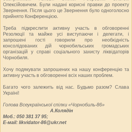
Олексійовичем. Були надані корисні правки до проекту
Звернення. Після цього це Звернення було одноголосно
прийнято Конференцією.
Треба підкреслити активну участь в обговоренні
Резолюції та майже усі виступаючи і делегати, і
запрошені гості говорили про необхідність
консолідованих дій чорнобильських громадських
організацій у справі соціального захисту ліквідаторів
Чорнобиля.
Хочу подякувати запрошених на нашу конференцію та
активну участь в обговоренні всіх наших проблем.
Багато чого залежить від нас. Будьмо разом? Слава
Україні!
Голова Всеукраїнської спілки «Чорнобиль-86»
А.Колядін
Моб.: 050 381 37 95;
E-мail: likvidator-86@ukr.net