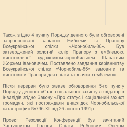
Також згідно 4 пункту Порядку денного були обговорені
запропоновані варіанти Емблеми та Прапору
Всеукраїнської спілки «Чорнобиль-86». Був
затверджений золотий колір Прапору з емблемою,
виготовленої художником-чорнобильцем Шанаєвим
Жоржем Івановичем. Поставлено завдання керівництву
Всеукраїнської спілки «Чорнобиль-86», замовити та
виготовити Прапори для спілки та значки з емблемою.
Після перерви було жваве обговорення 5-го пункту
Порядку денного «Стан соціального захисту ліквідаторів
інвалідів згідно Закону «Про статус і соціальний захист
громадян, які постраждали внаслідок Чорнобильської
катастрофи» №796-XII від 26 лютого 1991р.
Проект Резолюції Конференції був зачитаний
Заступником Голови Спілки Ребровим Олегом