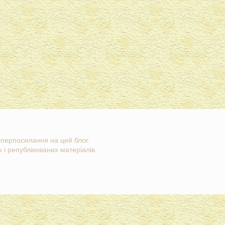
гіперпосилання на цей блог.
 і републікованих матеріалів..