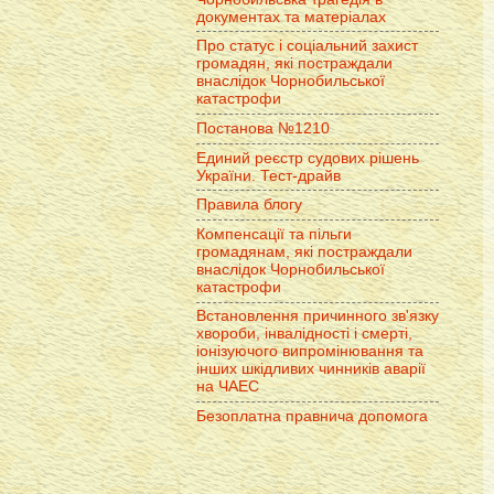
документах та матеріалах
Про статус і соціальний захист
громадян, які постраждали
внаслідок Чорнобильської
катастрофи
Постанова №1210
Единий реєстр судових рішень
України. Тест-драйв
Правила блогу
Компенсації та пільги
громадянам, які постраждали
внаслідок Чорнобильської
катастрофи
Встановлення причинного зв'язку
хвороби, інвалідності і смерті,
іонізуючого випромінювання та
інших шкідливих чинників аварії
на ЧАЕС
Безоплатна правнича допомога