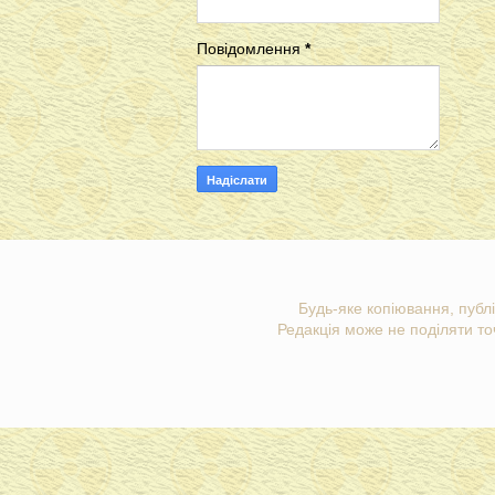
Повідомлення
*
Будь-яке копіювання, публі
Редакція може не поділяти точ