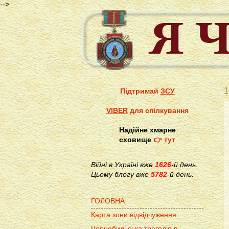
-->
1
Підтримай
ЗСУ
VIBER
для спілкування
Надійне хмарне
сховище
👉 тут
Війні в Україні вже
1626
-й день.
Цьому блогу вже
5782
-й день.
ГОЛОВНА
Карта зони відвідчуження
Чорнобильська трагедія в