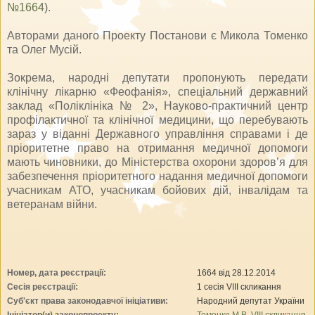
№1664
).
Авторами даного Проекту Постанови є Микола Томенко
та Олег Мусій.
Зокрема, народні депутати пропонують передати
клінічну лікарню «Феофанія», спеціальний державний
заклад «Поліклініка № 2», Науково-практичний центр
профілактичної та клінічної медицини, що перебувають
зараз у віданні Державного управління справами і де
пріоритетне право на отримання медичної допомоги
мають чиновники, до Міністерства охорони здоров’я для
забезпечення пріоритетного надання медичної допомоги
учасникам АТО, учасникам бойових дій, інвалідам та
ветеранам війни.
Номер, дата реєстрації:
1664 від 28.12.2014
Сесія реєстрації:
1 сесія VIII скликання
Суб'єкт права законодавчої ініціативи:
Народний депутат України
Ініціатор(и) законопроекту:
Томенко М.В. VIII скликання