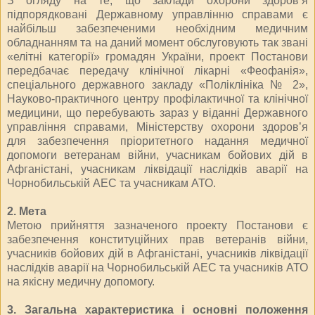
З огляду на те, що заклади охорони здоров’я
підпорядковані Державному управлінню справами є
найбільш забезпеченими необхідним медичним
обладнанням та на даний момент обслуговують так звані
«елітні категорії» громадян України, проект Постанови
передбачає передачу клінічної лікарні «Феофанія»,
спеціального державного закладу «Поліклініка № 2»,
Науково-практичного центру профілактичної та клінічної
медицини, що перебувають зараз у віданні Державного
управління справами, Міністерству охорони здоров’я
для забезпечення пріоритетного надання медичної
допомоги ветеранам війни, учасникам бойових дій в
Афганістані, учасникам ліквідації наслідків аварії на
Чорнобильській АЕС та учасникам АТО.
2. Мета
Метою прийняття зазначеного проекту Постанови є
забезпечення конституційних прав ветеранів війни,
учасників бойових дій в Афганістані, учасників ліквідації
наслідків аварії на Чорнобильській АЕС та учасників АТО
на якісну медичну допомогу.
3. Загальна характеристика і основні положення