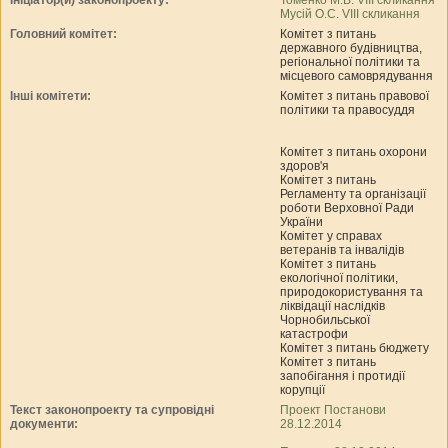
Мусій О.С. VIII скликання
Головний комітет:
Комітет з питань
державного будівництва,
регіональної політики та
місцевого самоврядування
Інші комітети:
Комітет з питань правової
політики та правосуддя
Комітет з питань охорони
здоров'я
Комітет з питань
Регламенту та організації
роботи Верховної Ради
України
Комітет у справах
ветеранів та інвалідів
Комітет з питань
екологічної політики,
природокористування та
ліквідації наслідків
Чорнобильської
катастрофи
Комітет з питань бюджету
Комітет з питань
запобігання і протидії
корупції
Текст законопроекту та супровідні
Проект Постанови
документи:
28.12.2014