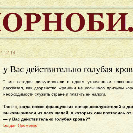
7.12.14
у Вас действительно голубая кров
"...мы сегодня дискутировали с одним утонченным поклонни
рассказал, как дворянство Франции не услышало призывы ко
необходимости служить стране и платить ей налоги.
Так вот,
когда позже французских священнослужителей и д
выковыривали из всех щелей, в которых они прятались от
— у Вас действительно голубая кровь?"
Богдан Яременко