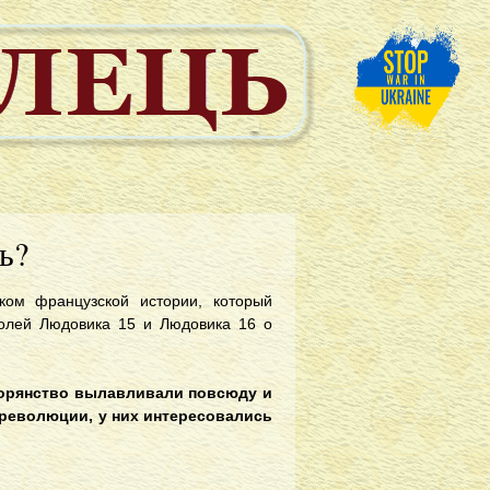
ь?
ком французской истории, который
ролей Людовика 15 и Людовика 16 о
ворянство вылавливали повсюду и
 революции, у них интересовались