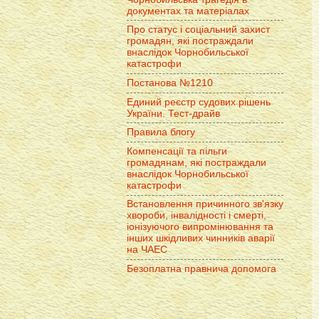
документах та матеріалах
Про статус і соціальний захист
громадян, які постраждали
внаслідок Чорнобильської
катастрофи
Постанова №1210
Единий реєстр судових рішень
України. Тест-драйв
Правила блогу
Компенсації та пільги
громадянам, які постраждали
внаслідок Чорнобильської
катастрофи
Встановлення причинного зв'язку
хвороби, інвалідності і смерті,
іонізуючого випромінювання та
інших шкідливих чинників аварії
на ЧАЕС
Безоплатна правнича допомога