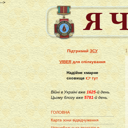
-->
1
Підтримай
ЗСУ
VIBER
для спілкування
Надійне хмарне
сховище
👉 тут
Війні в Україні вже
1625
-й день.
Цьому блогу вже
5781
-й день.
ГОЛОВНА
Карта зони відвідчуження
Чорнобильська трагедія в