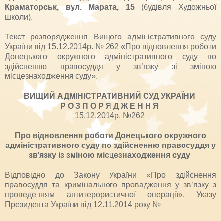
Краматорськ, вул. Марата, 15
(будівля Художньої
школи).
Текст розпорядження Вищого адміністративного суду
України від 15.12.2014р. № 262 «Про відновлення роботи
Донецького окружного адміністративного суду по
здійсненню правосуддя у зв’язку зі зміною
місцезнаходження суду».
ВИЩИЙ АДМІНІСТРАТИВНИЙ СУД УКРАЇНИ
Р О З П О Р Я Д Ж Е Н Н Я
15.12.2014р. №262
Про відновлення роботи Донецького окружного
адміністративного суду по здійсненню правосуддя у
зв’язку із зміною місцезнаходження суду
Відповідно до Закону України «Про здійснення
правосуддя та кримінального провадження у зв’язку з
проведенням антитерористичної операції», Указу
Президента України від 12.11.2014 року №