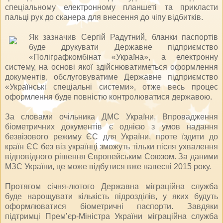
спеціальному електронному планшеті та прикласти
пальці рук до сканера для внесення до чіпу відбитків.
Як зазначив Сергій Радутний, бланки паспортів
буде друкувати Державне підприємство
«Поліграфкомбінат «Україна», а електронну
систему, на основі якої здійснюватиметься оформлення
документів, обслуговуватиме Державне підприємство
«Українські спеціальні системи», отже весь процес
оформлення буде повністю контролюватися державою.
За словами очільника ДМС України, Впровадження
біометричних документів є однією з умов надання
безвізового режиму ЄС для України, проте їздити до
країн ЄС без віз українці зможуть тільки після ухвалення
відповідного рішення Європейським Союзом. За даними
МЗС України, це може відбутися вже навесні 2015 року.
Протягом січня-лютого Державна міграційна служба
буде нарощувати кількість підрозділів, у яких будуть
оформлюватися біометричні паспорти. Завдяки
підтримці Прем’єр-Міністра України міграційна служба