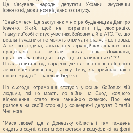
Це з'ясували народні депутати України, змусивши
Ісаєнко відмовитися від даного статусу.
"Знайомтеся. Це заступник міністра будівництва Дмитро
Ісаєнко. Який, щоб не потрапити під люстрацію,
"намутив"собі статус учасника бойових дій в АТО. Те, що
реальні учасники не можуть отримати статус - це норма.
А те, що людина, замазана у корупційних справах, яка
працювала на високій посаді при Януковичі,
організувала собі цей статус - це як називається ???
Після запитань від нардепів де і як він воював Ісаєнко
легко відмовився від статусу. Типу, як прийшло так і
пішло. Бридко", - написав Береза.
На сьогодні отримання статусів учасникі бойових дій
людьми, які не мають до війни на Сході жодного
відношення, стало вже ганебною схемою. Про неї
розповів на своїй сторінці у соцмережі депутат Віталій
Чепінога.
"Маса людей їде в Донецьку область і там тиждень
сидить в сауні, а потім фоткається в камуфляжі на фоні