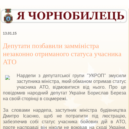
13.01.15
Депутати позбавили замміністра
незаконно отриманого статуса учасника
АТО
Нардепи з депутатської групи "УКРОП" змусили
заступника міністра, який обманом отримав статус
учасника АТО, відмовитися від нього. Про це
повідомив народний депутат України Борислав Береза
на своїй сторінці в соцмережі.
За словами нардепа, заступник міністра будівництва
Дмитро Ісаєнко, щоб не потрапити під люстрацію,
забезпечив собі статус учасника бойових дій в АТО,
проте насправді він ніколи не воював на сході України.