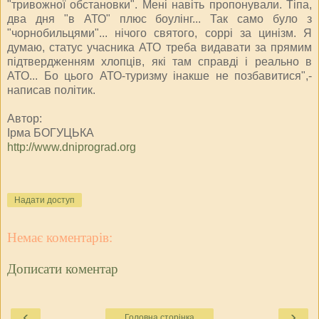
"тривожної обстановки". Мені навіть пропонували. Тіпа,
два дня "в АТО" плюс боулінг... Так само було з
"чорнобильцями"... нічого святого, соррі за цинізм. Я
думаю, статус учасника АТО треба видавати за прямим
підтвердженням хлопців, які там справді і реально в
АТО... Бо цього АТО-туризму інакше не позбавитися",-
написав політик.
Автор:
Ірма БОГУЦЬКА
http://www.dniprograd.org
Надати доступ
Немає коментарів:
Дописати коментар
‹
›
Головна сторінка