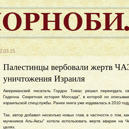
2.03.15
Палестинцы вербовали жертв ЧА
уничтожения Израиля
Американский писатель Гордон Томас решил переиздать 
Гидеона. Секретная история Моссада", в которой он описыва
израильской спецслужбы. Ранее книга уже издавалась в 2010 год
Так, автор добавил несколько новых глав, в частности о том, к
мучеников Аль-Аксы" хотела использовать жертв аварии на 
целях.