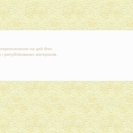
гіперпосилання на цей блог.
 і републікованих матеріалів..