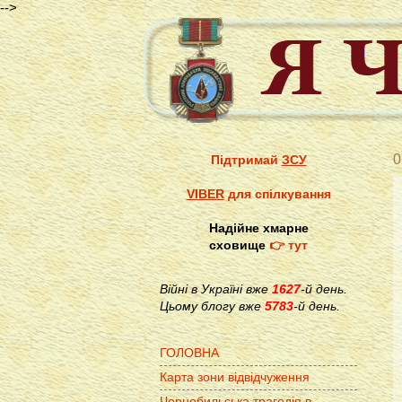
-->
0
Підтримай
ЗСУ
VIBER
для спілкування
Надійне хмарне
сховище
👉 тут
Війні в Україні вже
1627
-й день.
Цьому блогу вже
5783
-й день.
ГОЛОВНА
Карта зони відвідчуження
Чорнобильська трагедія в