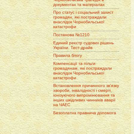
документах та матеріалах
Про статус і соціальний захист
громадян, які постраждали
внаслідок Чорнобильської
катастрофи
Постанова №1210
Единий реєстр судових рішень
України. Тест-драйв
Правила блогу
Компенсації та пільги
громадянам, які постраждали
внаслідок Чорнобильської
катастрофи
Встановлення причинного зв'язку
хвороби, інвалідності і смерті,
іонізуючого випромінювання та
інших шкідливих чинників аварії
на ЧАЕС
Безоплатна правнича допомога