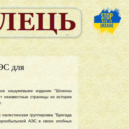
ЭС для
свое нашумевшее издание "Шпионы
ет неизвестные страницы из истории
у.
ак палестинская группировка "Бригада
Чернобыльской АЭС в своих злобных