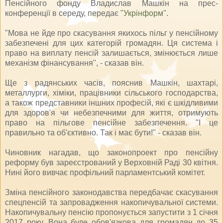
Пенсійного фонду Владислав Машкін на прес-
конференції в середу, передає
"Укрінформ"
.
"Мова не йде про скасування якихось пільг у пенсійному
забезпечені для цих категорій громадян. Ця система і
право на виплату пенсій залишається, змінюється лише
механізм фінансування", - сказав він.
Ще з радянських часів, пояснив Машкін, шахтарі,
металлурги, хіміки, працівники сільського господарства,
а також представники іншних професій, які є шкідливими
для здоров'я чи небезпечними для життя, отримують
право на пільгове пенсійне забезпечення. "І це
правильно та об'єктивно. Так і має бути!" - сказав він.
Чиновник нагадав, що законопроект про пенсійну
реформу був зареєстрований у Верховній Раді 30 квітня.
Нині його вивчає профільний парламентський комітет.
Зміна пенсійного законодавства передбачає скасування
спецпенсій та запровадження накопичувальної системи.
Накопичувальну пенсію пропонується запустити з 1 січня
2017 року. Вона буде обов'язкова для громадян до 35