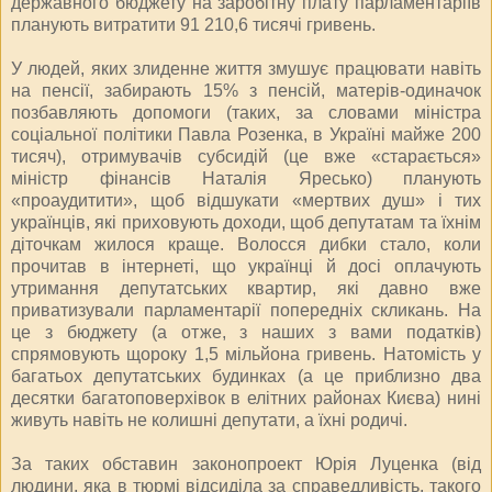
державного бюджету на заробітну плату парламентаріїв
планують витратити 91 210,6 тисячі гривень.
У людей, яких злиденне життя змушує працювати навіть
на пенсії, забирають 15% з пенсій, матерів-одиначок
позбавляють допомоги (таких, за словами міністра
соціальної політики Павла Розенка, в Україні майже 200
тисяч), отримувачів субсидій (це вже «старається»
міністр фінансів Наталія Яресько) планують
«проаудитити», щоб відшукати «мертвих душ» і тих
українців, які приховують доходи, щоб депутатам та їхнім
діточкам жилося краще. Волосся дибки стало, коли
прочитав в інтернеті, що українці й досі оплачують
утримання депутатських квартир, які давно вже
приватизували парламентарії попередніх скликань. На
це з бюджету (а отже, з наших з вами податків)
спрямовують щороку 1,5 мільйона гривень. Натомість у
багатьох депутатських будинках (а це приблизно два
десятки багатоповерхівок в елітних районах Києва) нині
живуть навіть не колишні депутати, а їхні родичі.
За таких обставин законопроект Юрія Луценка (від
людини, яка в тюрмі відсиділа за справедливість, такого