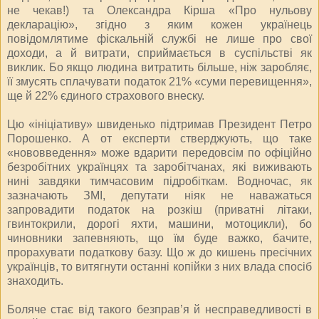
не чекав!) та Олександра Кірша «Про нульову
декларацію», згідно з яким кожен українець
повідомлятиме фіскальній службі не лише про свої
доходи, а й витрати, сприймається в суспільстві як
виклик. Бо якщо людина витратить більше, ніж заробляє,
її змусять сплачувати податок 21% «суми перевищення»,
ще й 22% єдиного страхового внеску.
Цю «ініціативу» швиденько підтримав Президент Петро
Порошенко. А от експерти стверджують, що таке
«нововведення» може вдарити передовсім по офіційно
безробітних українцях та заробітчанах, які виживають
нині завдяки тимчасовим підробіткам. Водночас, як
зазначають ЗМІ, депутати ніяк не наважаться
запровадити податок на розкіш (приватні літаки,
гвинтокрили, дорогі яхти, машини, мотоцикли), бо
чиновники запевняють, що їм буде важко, бачите,
прорахувати податкову базу. Що ж до кишень пресічних
українців, то витягнути останні копійки з них влада спосіб
знаходить.
Боляче стає від такого безправ’я й несправедливості в