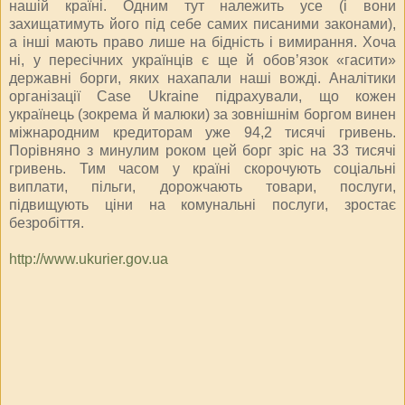
нашій країні. Одним тут належить усе (і вони
захищатимуть його під себе самих писаними законами),
а інші мають право лише на бідність і вимирання. Хоча
ні, у пересічних українців є ще й обов’язок «гасити»
державні борги, яких нахапали наші вожді. Аналітики
організації Case Ukraine підрахували, що кожен
українець (зокрема й малюки) за зовнішнім боргом винен
міжнародним кредиторам уже 94,2 тисячі гривень.
Порівняно з минулим роком цей борг зріс на 33 тисячі
гривень. Тим часом у країні скорочують соціальні
виплати, пільги, дорожчають товари, послуги,
підвищують ціни на комунальні послуги, зростає
безробіття.
http://www.ukurier.gov.ua