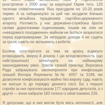
розстріляли з 2000 року за корупцію! Окрім того, 120
тисячам співвітчизників Яна присудили по 10-20 років
тюрми. А за хабарництво за цей час засудили близько
одного мільйона працівників партійно-державного
апарату. Натомість у нас державно-службова братія
своїми дорогезними годинниками, іншим аж ніяк не
«невідомого походження» майном не боїться хизуватися
перед відеокамерами. За нетрудові доходи її не садять
за грати, навіть не звільняють з роботи.
Боляче спостерігати за тим, як країну відверто
розкрадають зверху й донизу. І цю вседозволеність (що
найстрашніше) заохочують на найвищому
законодавчому рівні. Зовсім свіжий приклад: Верховна
Рада забракувала законопроекти про конфіскацію
грошей Віктора Януковича №№ 4057 та 3199, які
дозволяли конфісковувати майно без вироку суду, навіть
не внісши їх до порядку денного сесії. Бо з першої
спроби за них проголосували 177 народних депутатів, а з
другої — вони набрали 183 голоси із обов’язкових 226.
Я допускаю, що в них могли бути якісь неточності, але