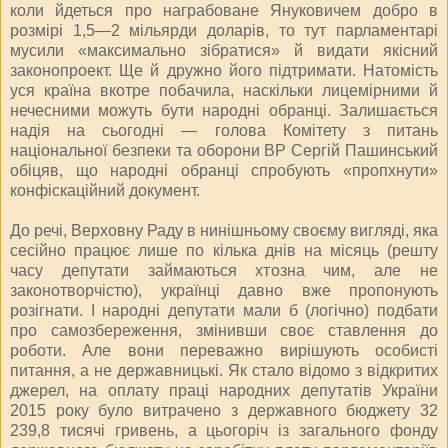
коли йдеться про награбоване Януковичем добро в
розмірі 1,5—2 мільярди доларів, то тут парламентарі
мусили «максимально зібратися» й видати якісний
законопроект. Ще й дружно його підтримати. Натомість
уся країна вкотре побачила, наскільки лицемірними й
нечесними можуть бути народні обранці. Залишається
надія на cьогодні — голова Комітету з питань
національної безпеки та оборони ВР Сергій Пашинський
обіцяв, що народні обранці спробують «пропхнути»
конфіскаційний документ.
До речі, Верховну Раду в нинішньому своєму вигляді, яка
сесійно працює лише по кілька днів на місяць (решту
часу депутати займаються хтозна чим, але не
законотворчістю), українці давно вже пропонують
розігнати. І народні депутати мали б (логічно) подбати
про самозбереження, змінивши своє ставлення до
роботи. Але вони переважно вирішують особисті
питання, а не державницькі. Як стало відомо з відкритих
джерел, на оплату праці народних депутатів України
2015 року було витрачено з державного бюджету 32
239,8 тисячі гривень, а цьогоріч із загального фонду