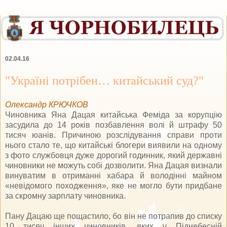
02.04.16
"Україні потрібен… китайський суд?"
Олександр КРЮЧКОВ
Чиновника Яна Дацая китайська Феміда за корупцію
засудила до 14 років позбавлення волі й штрафу 50
тисяч юанів. Причиною розслідування справи проти
нього стало те, що китайські блогери виявили на одному
з фото службовця дуже дорогий годинник, який державні
чиновники не можуть собі дозволити. Яна Дацая визнали
винуватим в отриманні хабара й володінні майном
«невідомого походження», яке не могло бути придбане
за скромну зарплату чиновника.
Пану Дацаю ще пощастило, бо він не потрапив до списку
10 тисяч інших чиновників, яких у Піднебесній