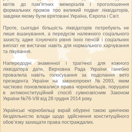
квітів до пам’ятних меморіалів і проголошення
формальних промов про великий подвиг ліквідаторів,
завдяки якому були врятовані Україна, Європа і Світ.
Проте, сьогодні більшість ліквідаторів потребують не
лише вшанування, а передусім належного соціального
захисту, адже існуючого рівня їхніх пенсій і соціальних
виплат не вистачає навіть для нормального харчування
та лікування.
Напередодні знаменної і трагічної для кожного
ліквідатора дати, Верховна Рада України ганебно
провалила навіть голосування за подолання вето
президента України на законопроект №2093, яким
частково поновлювалися права чорнобильців, порушені
в антиконституційний спосіб сумнозвісним Законом
України №76-VIII від 28 грудня 2014 року.
Українські чорнобильці вкрай обурені такою цинічною
бездіяльністю влади щодо здійснення конституційного
обов’язку захищати права постраждалих.