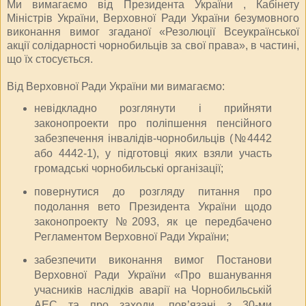
Ми вимагаємо від Президента України , Кабінету
Міністрів України, Верховної Ради України безумовного
виконання вимог згаданої «Резолюції Всеукраїнської
акції солідарності чорнобильців за свої права», в частині,
що їх стосується.
Від Верховної Ради України ми вимагаємо:
невідкладно розглянути і прийняти
законопроекти про поліпшення пенсійного
забезпечення інвалідів-чорнобильців (№4442
або 4442-1), у підготовці яких взяли участь
громадські чорнобильські організації;
повернутися до розгляду питання про
подолання вето Президента України щодо
законопроекту №2093, як це передбачено
Регламентом Верховної Ради України;
забезпечити виконання вимог Постанови
Верховної Ради України «Про вшанування
учасників наслідків аварії на Чорнобильській
АЕС та про заходи, пов’язані з 30-ми