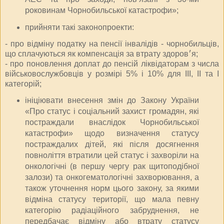
роковинам Чорнобильської катастрофи»;
прийняти такі законопроекти:
- про відміну податку на пенсії інвалідів - чорнобильців,
що сплачуються як компенсація за втрату здоров׳я;
- про поновлення доплат до пенсій ліквідаторам з числа
військовослужбовців у розмірі 5% і 10% для ІІІ, ІІ та І
категорій;
ініціювати внесення змін до Закону України
«Про статус і соціальний захист громадян, які
постраждали внаслідок Чорнобильської
катастрофи» щодо визначення статусу
постраждалих дітей, які після досягнення
повноліття втратили цей статус і захворіли на
онкологічні (в першу чергу рак щитоподібної
залози) та онкогематологічні захворювання, а
також уточнення норм цього закону, за якими
відміна статусу території, що мала певну
категорію радіаційного забруднення, не
передбачає відміну або втрату статусу