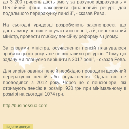
до 3 200 гривень дасть змогу за рахунок відрахувань у
Пенсійний фонд накопичити фінансовий ресурс для
подальшого перерахунку пенсій", - сказав Рева.
На сьогодні урядовці розробляють законопроект, що
дасть змогу не лише осучаснити пенсії, а й, переконаний
міністр, провести глибоку пенсійну реформу в цілому.
За словами міністра, осучаснення пенсій планувалося
зробити цього року, але не вистачило ресурсів. "Тому цю
задачу ми плануємо вирішити в 2017 році", - сказав Рева.
Для вирівнювання пенсій необхідно проводити щорічний
перерахунок пенсій або осучаснення. Однак він не
проводився з 2012 року. Через це є пенсіонери, які
отримують пенсію в розмірі 920 грн при мінімальному її
розмірі на сьогодні 1074 грн.
http://businessua.com
Надати доступ