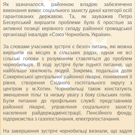
Як зазначалося, районною владою забезпечено
виконання вимог соціального захисту даної категорії осіб
гарантованих державою. Та, як зауважив Петро
Бескупський вирішити проблеми було б простіше за
активної позиції керівного складу районної громадської
організації інвалідів «Союз Чорнобиль України».
За словами учасників зустрічі є безліч питань, які можна
вирішити на місцях в сільських радах, однак не всі
сільські голови з розумінням ставляться до проблем
чорнобильців. В ході зустрічі були підняті питання, що
найбільше хвилюють людей. Зокрема, подальша доля
Сокирянської центральної районної лікарні, пониження її
рівня, створення Східного госпітального округу з
центром у м.Хотин. Чорнобильці також констатують
зменшення пільг та низьку увагу з боку сільських голів.
Були питання до профільних служб: представників
районної лікарні, управління соціального захисту
населення райдержадміністрації, Пенсійного фонду,
підприємства з газопостачання, електропостачання.
На завершення зустрічі чорнобильці визнали, що задля