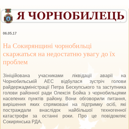
06.05.17
На Сокирянщині чорнобильці
скаржаться на недостатню увагу до їх
проблем
Зініційована учасниками ліквідації аварії на
Чорнобильській АЕС відбулася зустріч голови
райдержадміністрації Петра Бескупського та заступника
голови районної ради Олексія Бойка з чорнобильцями
населених пунктів району. Вони обговорили питання,
вирішення яких спрямовані на підтримку осіб, які
постраждали внаслідок найбільшої техногенної
катастрофи за останні роки. Про це повідомляє
Сокирянська РДА.