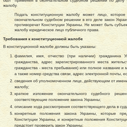
был применен в окончательном судебном решении по делу с
жалобу.
Подать конституционную жалобу может лицо, которое
окончательном судебном решении в его деле закон Украи
противоречат Конституции Украины. Не может быть субъе
жалобу юридическое лицо публичного права.
Требования к конституционной жалобе
В конституционной жалобе должны быть указаны:
фамилия, имя, отчество (при наличии) гражданина У
гражданства, адрес зарегистрированного места житель
гражданства - места пребывания) или полное название и 
а также номер средства связи, адрес электронной почты, е
сведения об уполномоченном лице, действующем от имени
жалобу;
краткое изложение окончательного судебного реш
соответствующие положение закона Украины;
описание хода рассмотрения соответствующего дела в суд
конкретные положения закона Украины, которые пред
Конституции Украины, и конкретные положения Конституци
предстоит проверить закон Украины;