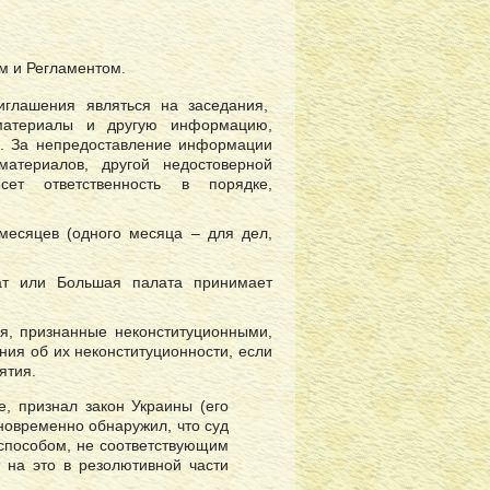
м и Регламентом.
риглашения являться на заседания,
 материалы и другую информацию,
а. За непредоставление информации
материалов, другой недостоверной
сет ответственность в порядке,
месяцев (одного месяца – для дел,
ат или Большая палата принимает
я, признанные неконституционными,
ия об их неконституционности, если
ятия.
, признал закон Украины (его
новременно обнаружил, что суд
 способом, не соответствующим
 на это в резолютивной части