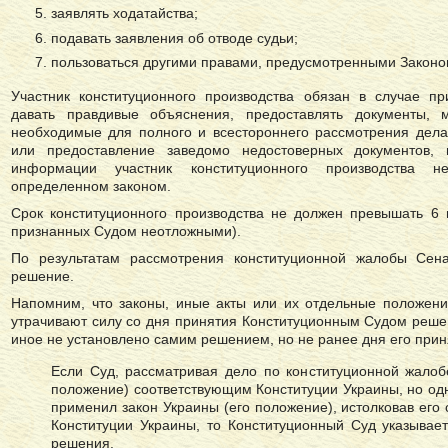
заявлять ходатайства;
подавать заявления об отводе судьи;
пользоваться другими правами, предусмотренными Законо
Участник конституционного производства обязан в случае п
давать правдивые объяснения, предоставлять документы,
необходимые для полного и всестороннего рассмотрения дел
или предоставление заведомо недостоверных документов, 
информации участник конституционного производства не
определенном законом.
Срок конституционного производства не должен превышать 6 
признанных Судом неотложными).
По результатам рассмотрения конституционной жалобы Сен
решение.
Напомним, что законы, иные акты или их отдельные положени
утрачивают силу со дня принятия Конституционным Судом решен
иное не установлено самим решением, но не ранее дня его прин
Если Суд, рассматривая дело по конституционной жалобе
положение) соответствующим Конституции Украины, но од
применил закон Украины (его положение), истолковав его
Конституции Украины, то Конституционный Cуд указывает
решения.