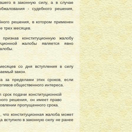
вшего в законную силу, а в случае
обжалования - судебного решения,
ебного решения, в котором применен
е трех месяцев.
, признав конституционную жалобу
уционной жалобы является явно
алобы.
месяцев со дня вступления в силу
ваемый закон.
а за пределами этих сроков, если
отивов общественного интереса.
л срок подачи конституционной
бного решения, он имеет право
новлении пропущенного срока.
, что конституционная жалоба может
а вступило в законную силу не ранее