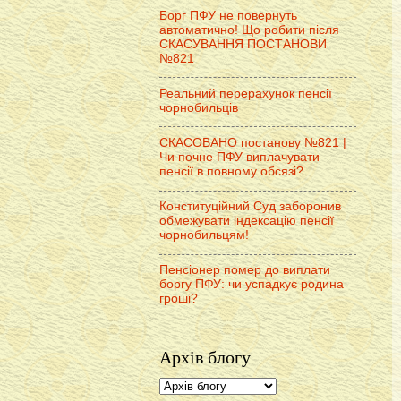
Борг ПФУ не повернуть
автоматично! Що робити після
СКАСУВАННЯ ПОСТАНОВИ
№821
Реальний перерахунок пенсії
чорнобильців
СКАСОВАНО постанову №821 |
Чи почне ПФУ виплачувати
пенсії в повному обсязі?
Конституційний Суд заборонив
обмежувати індексацію пенсії
чорнобильцям!
Пенсіонер помер до виплати
боргу ПФУ: чи успадкує родина
гроші?
Архів блогу