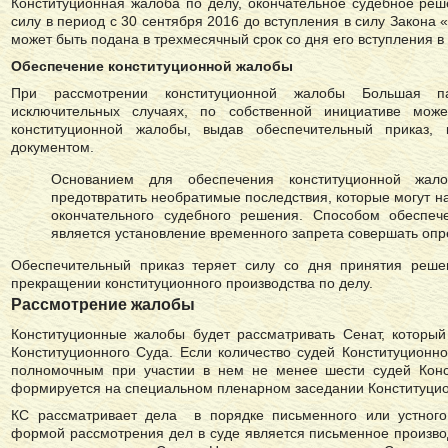
Конституционная жалоба по делу, окончательное судебное реш
силу в период с 30 сентября 2016 до вступления в силу Закона
может быть подана ​​в трехмесячный срок со дня его вступления в 
Обеспечение конституционной жалобы
При рассмотрении конституционной жалобы Большая па
исключительных случаях, по собственной инициативе мо
конституционной жалобы, выдав обеспечительный приказ, 
документом.
Основанием для обеспечения конституционной жало
предотвратить необратимые последствия, которые могут на
окончательного судебного решения. Способом обеспеч
является установление временного запрета совершать опр
Обеспечительный приказ теряет силу со дня принятия реш
прекращении конституционного производства по делу.
Рассмотрение жалобы
Конституционные жалобы будет рассматривать Сенат, который
Конституционного Суда. Если количество судей Конституционн
полномочным при участии в нем не менее шести судей Конст
формируется на специальном пленарном заседании Конституцио
КС рассматривает дела в порядке письменного или устного 
формой рассмотрения дел в суде является письменное произво