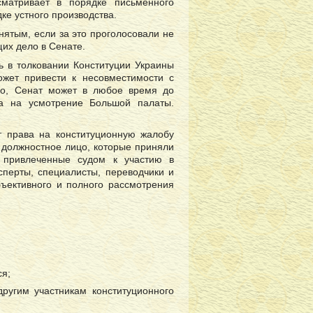
матривает в порядке письменного
ке устного производства.
нятым, если за это проголосовали не
их дело в Сенате.
ь в толковании Конституции Украины
ожет привести к несовместимости с
но, Сенат может в любое время до
ла на усмотрение Большой палаты.
кт права на конституционную жалобу
 должностное лицо, которые приняли
 привлеченные судом к участию в
сперты, специалисты, переводчики и
бъективного и полного рассмотрения
ся;
ругим участникам конституционного