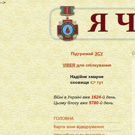
-->
0
Підтримай
ЗСУ
VIBER
для спілкування
Надійне хмарне
сховище
👉 тут
Війні в Україні вже
1624
-й день.
Цьому блогу вже
5780
-й день.
ГОЛОВНА
Карта зони відвідчуження
Чорнобильська трагедія в