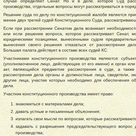
случае определяет Сенат. Но и в деле, которое Суд расс
производства, отдельные вопросы могут рассматриваться в поряд
Решение суда по делу по конституционной жалобе является при
менее двух третей судей Конституционного Суда, рассматривающ
Если при рассмотрении Сенатом дела возникает необходимост
или если решение вопроса, которое рассматривает Сенат, м
юридическими позициями, вынесенными судом предваритель
вынесения своего решения отказаться от рассмотрения де
Большая палата действует в составе всех судей КС.
Участниками конституционного производства являются: субъе
(уполномоченное лицо, действующее от его имени) и орган или
акт, являющийся предметом рассмотрения в суде, а также
рассмотрении дела органы и должностные лица, свидетели, эк
другие лица, участие которых необходимо для обеспечения о
дела.
Участник конституционного производства имеет право:
знакомиться с материалами дела;
давать устные и письменные объяснения;
излагать свои мысли по вопросам, которые рассматривают
задавать с разрешения председательствующего вопрос д
производства;