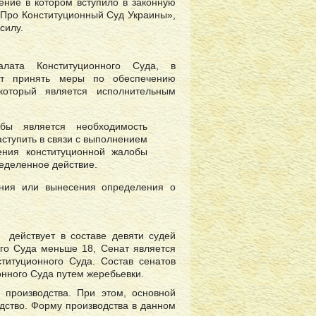
ение в котором вступило в законную
 «Про Конституционный Суд Украины»,
силу.
лата Конституционного Суда, в
жет принять меры по обеспечению
который является исполнительным
бы является необходимость
ступить в связи с выполнением
ения конституционной жалобы
еделенное действие.
ения или вынесения определения о
 действует в составе девяти судей
ого Суда меньше 18, Сенат является
итуционного Суда. Состав сенатов
нного Суда путем жеребьевки.
производства. При этом, основной
дство. Форму производства в данном