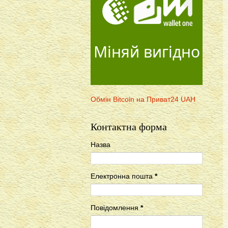
Міняй вигідно
Обмін Bitcoin на Приват24 UAH
Контактна форма
Назва
Електронна пошта
*
Повідомлення
*