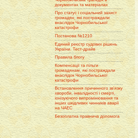
документах та матеріалах
Про статус і соціальний захист
громадян, які постраждали
внаслідок Чорнобильської
катастрофи
Постанова №1210
Единий реєстр судових рішень
України. Тест-драйв
Правила блогу
Компенсації та пільги
громадянам, які постраждали
внаслідок Чорнобильської
катастрофи
Встановлення причинного зв'язку
хвороби, інвалідності і смерті,
іонізуючого випромінювання та
інших шкідливих чинників аварії
на ЧАЕС
Безоплатна правнича допомога