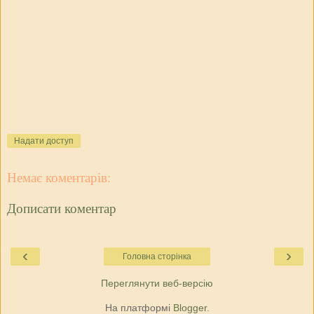
Надати доступ
Немає коментарів:
Дописати коментар
‹
›
Головна сторінка
Переглянути веб-версію
На платформі
Blogger
.