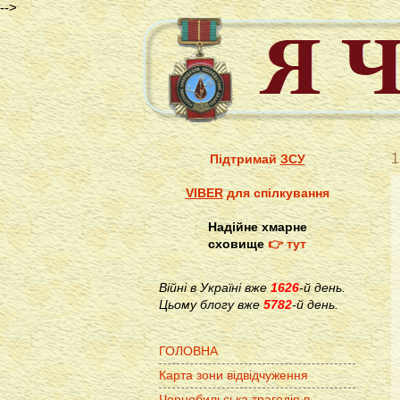
-->
1
Підтримай
ЗСУ
VIBER
для спілкування
Надійне хмарне
сховище
👉 тут
Війні в Україні вже
1626
-й день.
Цьому блогу вже
5782
-й день.
ГОЛОВНА
Карта зони відвідчуження
Чорнобильська трагедія в