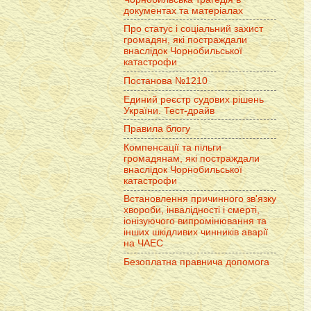
документах та матеріалах
Про статус і соціальний захист
громадян, які постраждали
внаслідок Чорнобильської
катастрофи
Постанова №1210
Единий реєстр судових рішень
України. Тест-драйв
Правила блогу
Компенсації та пільги
громадянам, які постраждали
внаслідок Чорнобильської
катастрофи
Встановлення причинного зв'язку
хвороби, інвалідності і смерті,
іонізуючого випромінювання та
інших шкідливих чинників аварії
на ЧАЕС
Безоплатна правнича допомога