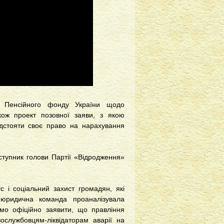
о Пенсійного фонду України щодо
кож проект позовної заяви, з якою
відстояти своє право на нарахування
ступник голови Партії «Відродження»
 і соціальний захист громадян, які
 юридична команда проаналізувала
емо офіційно заявити, що правління
ослужбовцям-ліквідаторам аварії на