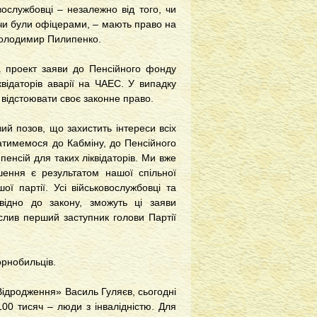
вослужбовці – незалежно від того, чи
 чи були офіцерами, – мають право на
 Володимир Пилипенко.
а проект заяви до Пенсійного фонду
відаторів аварії на ЧАЕС. У випадку
а відстоювати своє законне право.
й позов, що захистить інтереси всіх
татимемося до Кабміну, до Пенсійного
енсій для таких ліквідаторів. Ми вже
шення є результатом нашої спільної
ї партії. Усі військовослужбовці та
овідно до закону, зможуть ці заяви
еслив перший заступник голови Партії
орнобильців.
Відродження» Василь Гуляєв, сьогодні
100 тисяч – люди з інвалідністю. Для