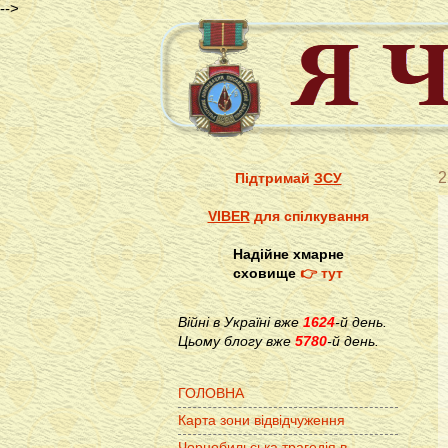
-->
2
Підтримай
ЗСУ
VIBER
для спілкування
Надійне хмарне
сховище
👉 тут
Війні в Україні вже
1624
-й день.
Цьому блогу вже
5780
-й день.
ГОЛОВНА
Карта зони відвідчуження
Чорнобильська трагедія в