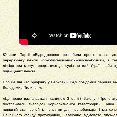
Юристи Партії «Відродження» розробили проект заяви д
перерахунку пенсій чорнобильцям-військовослужбовцям, а та
ліквідатори можуть звертатися до судів по всій Україні, аби 
підвищених пенсій.
Про це під час брифінгу у Верховній Раді повідомив перший за
Володимир Пилипенко.
«Це право визначається частиною 3 ст. 59 Закону «Про статус
постраждали внаслідок Чорнобильської катастрофи». Наша
нинішній стан речей із пенсіями для чорнобильців. І ми хоч
Пенсійного фонду протиправно, незаконно відмовляє військов