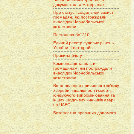
документах та матеріалах
Про статус і соціальний захист
громадян, які постраждали
внаслідок Чорнобильської
катастрофи
Постанова №1210
Единий реєстр судових рішень
України. Тест-драйв
Правила блогу
Компенсації та пільги
громадянам, які постраждали
внаслідок Чорнобильської
катастрофи
Встановлення причинного зв'язку
хвороби, інвалідності і смерті,
іонізуючого випромінювання та
інших шкідливих чинників аварії
на ЧАЕС
Безоплатна правнича допомога