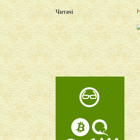
Читачі
Н