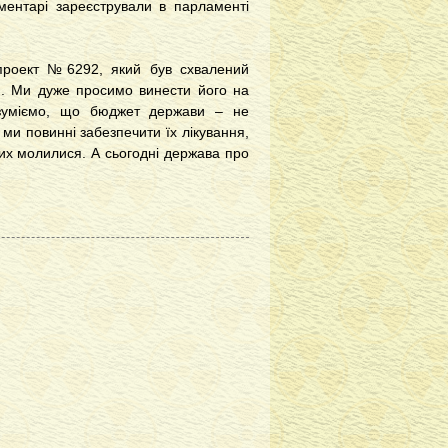
аментарі зареєстрували в парламенті
опроект №6292, який був схвалений
ли. Ми дуже просимо винести його на
озуміємо, що бюджет держави – не
ми повинні забезпечити їх лікування,
их молилися. А сьогодні держава про