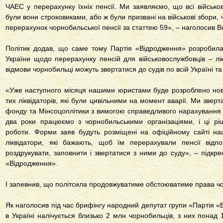
ЧАЕС у перерахунку їхніх пенсії. Ми заявляємо, що всі військо
були вони строковиками, або ж були призвані на військові збори,
перерахунок чорнобильської пенсії за статтею 59», – наголосив
Політик додав, що саме тому Партія «Відродження» розробил
України щодо перерахунку пенсій для військовослужбовців – лік
відмови чорнобильці можуть звертатися до судів по всій Україні т
«Уже наступного місяця нашими юристами буде розроблено нови
тих ліквідаторів, які були цивільними на момент аварії. Ми звер
фонду та Мінсоцоплітики з вимогою справедливого нарахування п
два роки працюємо з чорнобильськими організаціями, і ці рі
роботи. Форми заяв будуть розміщені на офіційному сайті нашо
ліквідатори, які бажають, щоб їм перерахували пенсії відп
роздрукувати, заповнити і звертатися з ними до суду», – підкр
«Відродження».
І запевнив, що політсила продовжуватиме обстоюватиме права ч
Як наголосив під час брифінгу народний депутат групи «Партія «
в Україні налічується близько 2 млн чорнобильців, з них понад 