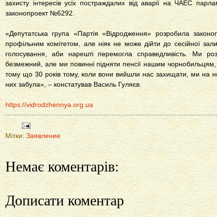
захисту інтересів усіх постраждалих від аварії на ЧАЕС парл
законопроект №6292.
«Депутатська група «Партія «Відродження» розробила закон
профільним комітетом, але ніяк не може дійти до сеcійної за
голосування, аби нарешті перемогла справедливість. Ми р
безмежний, але ми повинні підняти пенсії нашим чорнобильцям, 
тому що 30 років тому, коли вони вийшли нас захищати, ми на н
них забула», – констатував Василь Гуляєв.
https://vidrodzhennya.org.ua
Мітки:
Заявление
Немає коментарів:
Дописати коментар