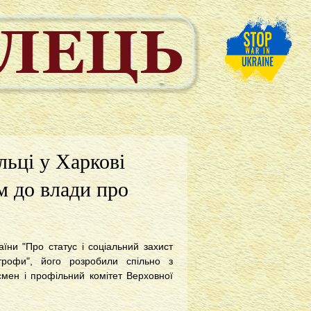
льці у Харкові
м до влади про
ни "Про статус і соціальний захист
трофи", його розробили спільно з
смен і профільний комітет Верховної