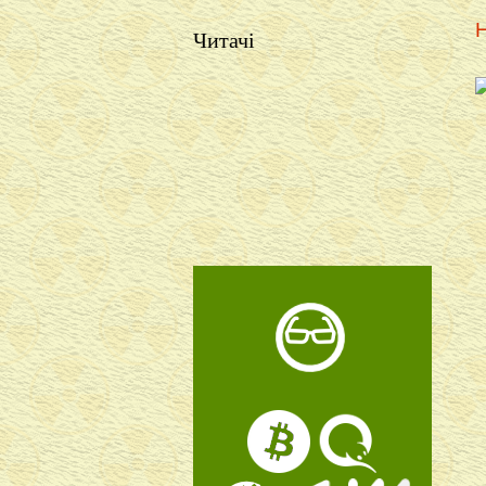
Н
Читачі