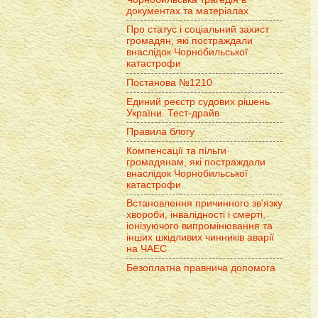
документах та матеріалах
Про статус і соціальний захист
громадян, які постраждали
внаслідок Чорнобильської
катастрофи
Постанова №1210
Единий реєстр судових рішень
України. Тест-драйв
Правила блогу
Компенсації та пільги
громадянам, які постраждали
внаслідок Чорнобильської
катастрофи
Встановлення причинного зв'язку
хвороби, інвалідності і смерті,
іонізуючого випромінювання та
інших шкідливих чинників аварії
на ЧАЕС
Безоплатна правнича допомога