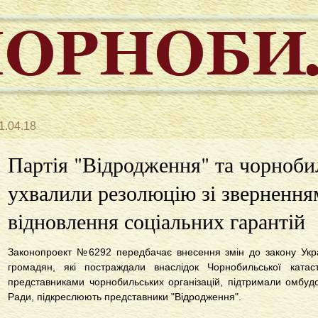
1.04.18
Партія "Відродження" та чорноби
ухвалили резолюцію зі звернення
відновлення соціальних гарантій
Законопроект №6292 передбачає внесення змін до закону Украї
громадян, які постраждали внаслідок Чорнобильської катас
представниками чорнобильських організацій, підтримали омбуд
Ради, підкреслюють представники "Відродження".