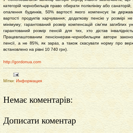
категорій чорнобильців право обирати поліклініку або санаторій
опалення будинків, 50% вартості якого компенсує їм держав
вартості продуктів харчування; додаткову пенсію у розмірі 
мінімуму; гарантований розмір компенсацій сім'ям загиблих у
гарантований розмір пенсій для тих, хто дістав інвалідніс
Працевлаштованим пенсіонерам-чорнобильцям автори закон
пенсії, а не 85%, як зараз, а також скасувати норму про верхн
встановлено на рівні 10 740 грн).
http://gordonua.com
Мітки:
Информация
Немає коментарів:
Дописати коментар