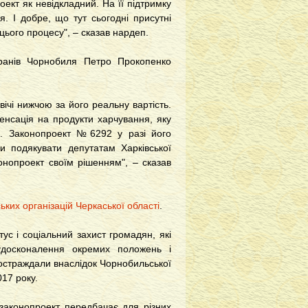
ект як невідкладний. На її підтримку
я. І добре, що тут сьогодні присутні
ього процесу", – сказав нардеп.
еранів Чорнобиля Петро Прокопенко
вічі нижчою за його реальну вартість.
нсація на продукти харчування, яку
м. Законопроект №6292 у разі його
и подякувати депутатам Харківської
нопроект своїм рішенням", – сказав
ких організацій Черкаської області
.
ус і соціальний захист громадян, які
удосконалення окремих положень і
постраждали внаслідок Чорнобильської
017 року.
законопроект передбачає для різних