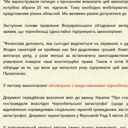
"Ми зареєстрували петицію з проханням визначити цей законопро
потрібно зібрати 25 тис. підписів. Тому необхідно мобілізуватис
представники різних областей. Ми зможемо разом долучитися до ц
Заступник голови правління Всеукраїнського об'єднання вет
заявив, що чорнобильці одностайно підтримують законопроект.
"Фінансова допомога, яка сьогодні виділяється на лікування, є уд
Жоден санаторій не приймає нас без додаткових грошей. Компе
виплачує уряд, у рази менша за встановлену законодавство
ухвалення поверне наші конституційні права. Також я хотів б
облради за те, що вони ще минулого року підтримали цей зако
Прокопенко.
У лютому законопроект
обговорили з представниками чорнобильсь
Документ передбачає внесення змін до закону України "Про стат
постраждали внаслідок Чорнобильської катастрофи" (щодо 
відновлення справедливих соціальних гарантій громадянам, які 
катастрофи). Документ зареєстровано у Верховній Раді 5 квітня 2
У пояснювальній записці автори серед іншого зазначають, що 