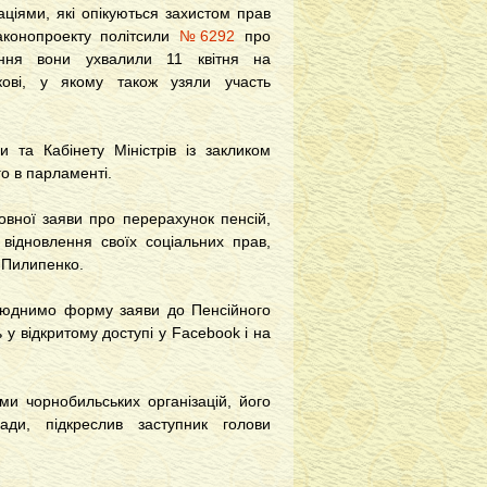
аціями, які опікуються захистом прав
аконопроекту політсили
№6292
про
ення вони ухвалили 11 квітня на
ркові, у якому також узяли участь
и та Кабінету Міністрів із закликом
о в парламенті.
вної заяви про перерахунок пенсій,
 відновлення своїх соціальних прав,
 Пилипенко.
люднимо форму заяви до Пенсійного
ь у відкритому доступі у Facebook і на
и чорнобильських організацій, його
ди, підкреслив заступник голови