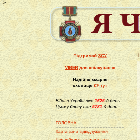
-->
1
Підтримай
ЗСУ
VIBER
для спілкування
Надійне хмарне
сховище
👉 тут
Війні в Україні вже
1625
-й день.
Цьому блогу вже
5781
-й день.
ГОЛОВНА
Карта зони відвідчуження
Чорнобильська трагедія в