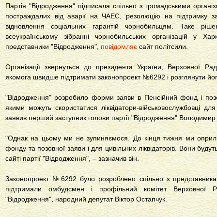
Партія "Відродження" підписала спільно з громадськими організ
постраждалих від аварії на ЧАЕС, резолюцію на підтримку з
відновлення соціальних гарантій чорнобильцям. Таке ріш
всеукраїнському зібранні чорнобильських організацій у Ха
представники "Відродження",
повідомляє
сайт політсили.
Організації звернуться до президента України, Верховної Рад
якомога швидше підтримати законопроект №6292 і розглянути йог
"Відродження" розробило форми заяви в Пенсійний фонд і позо
якими можуть скористатися ліквідатори-військовослужбовці для
заявив перший заступник голови партії "Відродження" Володимир
"Однак на цьому ми не зупиняємося. До кінця тижня ми опри
фонду та позовної заяви і для цивільних ліквідаторів. Вони будут
сайті партії "Відродження", – зазначив він.
Законопроект №6292 було розроблено спільно з представникам
підтримали омбудсмен і профільний комітет Верховної Ра
"Відродження", народний депутат Віктор Остапчук.