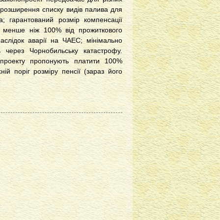
; розширення списку видів палива для
а; гарантований розмір компенсації
не менше ніж 100% від прожиткового
наслідок аварії на ЧАЕС; мінімально
ть через Чорнобильську катастрофу.
опроекту пропонують платити 100%
ій поріг розміру пенсії (зараз його