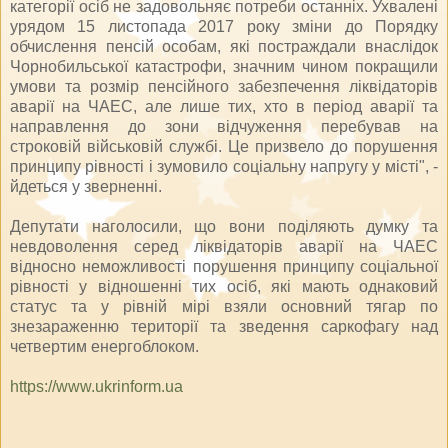
категорії осіб не задовольняє потреби останніх. Ухвалені
урядом 15 листопада 2017 року зміни до Порядку
обчислення пенсій особам, які постраждали внаслідок
Чорнобильської катастрофи, значним чином покращили
умови та розмір пенсійного забезпечення ліквідаторів
аварії на ЧАЕС, але лише тих, хто в період аварії та
направлення до зони відчуження перебував на
строковій військовій службі. Це призвело до порушення
принципу рівності і зумовило соціальну напругу у місті", -
йдеться у зверненні.
Депутати наголосили, що вони поділяють думку та
невдоволення серед ліквідаторів аварії на ЧАЕС
відносно неможливості порушення принципу соціальної
рівності у відношенні тих осіб, які мають однаковий
статус та у рівній мірі взяли основний тягар по
знезараженню території та зведення саркофагу над
четвертим енергоблоком.
https://www.ukrinform.ua