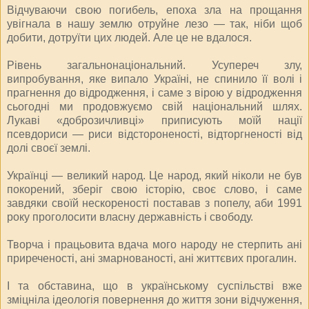
Відчуваючи свою погибель, епоха зла на прощання
увігнала в нашу землю отруйне лезо — так, ніби щоб
добити, дотруїти цих людей. Але це не вдалося.
Рівень загальнонаціональний. Усупереч злу,
випробування, яке випало Україні, не спинило її волі і
прагнення до відродження, і саме з вірою у відродження
сьогодні ми продовжуємо свій національний шлях.
Лукаві «доброзичливці» приписують моїй нації
псевдориси — риси відстороненості, відторгненості від
долі своєї землі.
Українці — великий народ. Це народ, який ніколи не був
покорений, зберіг свою історію, своє слово, і саме
завдяки своїй нескореності поставав з попелу, аби 1991
року проголосити власну державність і свободу.
Творча і працьовита вдача мого народу не стерпить ані
приреченості, ані змарнованості, ані життєвих прогалин.
І та обставина, що в українському суспільстві вже
зміцніла ідеологія повернення до життя зони відчуження,