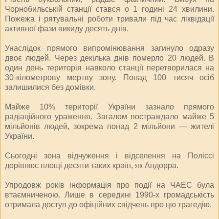
Чорнобильській станції стався о 1 годині 24 хвилини.
Пожежа і рятувальні роботи тривали під час ліквідації
активної фази викиду десять днів.
Унаслідок прямого випромінювання загинуло одразу
двоє людей. Через декілька днів померло 20 людей. В
один день територія навколо станції перетворилася на
30-кілометрову мертву зону. Понад 100 тисяч осіб
залишилися без домівки.
Майже 10% території України зазнало прямого
радіаційного ураження. Загалом постраждало майже 5
мільйонів людей, зокрема понад 2 мільйони — жителі
України.
Сьогодні зона відчуження і відселення на Поліссі
дорівнює площі десяти таких країн, як Андорра.
Упродовж років інформація про події на ЧАЕС була
втаємниченою. Лише в середині 1990-х громадськість
отримала доступ до офіційних свідчень про цю трагедію.