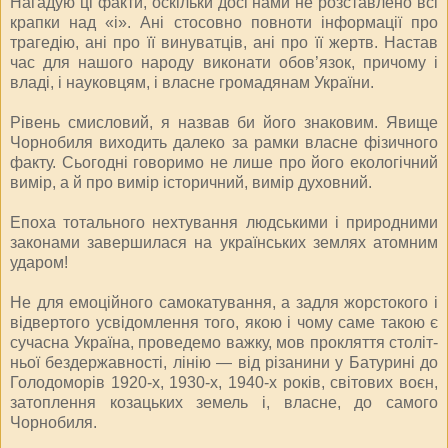
Нагадую ці факти, оскільки досі нами не розставлено всі
крапки над «і». Ані стосовно повноти інформації про
трагедію, ані про її винуватців, ані про її жертв. Настав
час для нашого народу виконати обов’язок, причому і
владі, і науковцям, і власне громадянам України.
Рівень смисловий, я назвав би його знаковим. Явище
Чорнобиля виходить далеко за рамки власне фізичного
факту. Сьогодні говоримо не лише про його екологічний
вимір, а й про вимір історичний, вимір духовний.
Епоха тотального нехтування людськими і природними
законами завершилася на українських землях атомним
ударом!
Не для емоційного самокатування, а задля жорстокого і
відвертого усвідомлення того, якою і чому саме такою є
сучасна Україна, проведемо важку, мов прокляття століт­
ньої бездержавності, лінію — від різанини у Батурині до
Голодоморів 1920-х, 1930-х, 1940-х років, світових воєн,
затоплення козацьких земель і, власне, до самого
Чорнобиля.