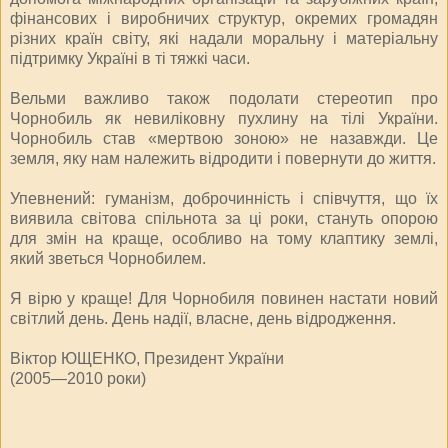
фінансових і виробничих структур, окремих громадян
різних країн світу, які надали моральну і матеріальну
підтримку Україні в ті тяжкі часи.
Вельми важливо також подолати стереотип про
Чорнобиль як невиліковну пухлину на тілі України.
Чорнобиль став «мертвою зоною» не назавжди. Це
земля, яку нам належить відродити і повернути до життя.
Упевнений: гуманізм, доброчинність і співчуття, що їх
виявила світова спільнота за ці роки, стануть опорою
для змін на краще, особливо на тому клаптику землі,
який зветься Чорнобилем.
Я вірю у краще! Для Чорнобиля повинен настати новий
світлий день. День надії, власне, день відродження.
Віктор ЮЩЕНКО, Президент України
(2005—2010 роки)