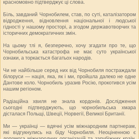
красномовно підтверджує ці слова.
Біль, завданий Чорнобилем, став, по суті, каталізатором
відро­дження, відновлення національної і людської
гідності у нашому просторі, а згодом державотворчих та
історичних демократичних змін.
На цьому тлі я, безперечно, хочу згадати про те, що
Чорнобильська ката­строфа не має суто української
ознаки, а торкається багатьох народів.
Чи не найбільше серед них від Чорнобиля постраждали
білоруси — нація, яка, як і ми, пройшла далеко не одне
Дантове коло. Чорнобиль уразив Росію, прокотився усім
нашим регіоном.
Радіаційна хвиля не знала кордонів. Дослідження
сьогодні підтверджують, що чорнобильська хмара
дісталася Польщі, Швеції, Норвегії, Великої Британії.
Ми — українці — вдячні усім міжнародним партнерам,
які відгукнулись на біду Чорнобиля. Неоціненною є
допомога міжнародних організацій та зарубіжних країн,