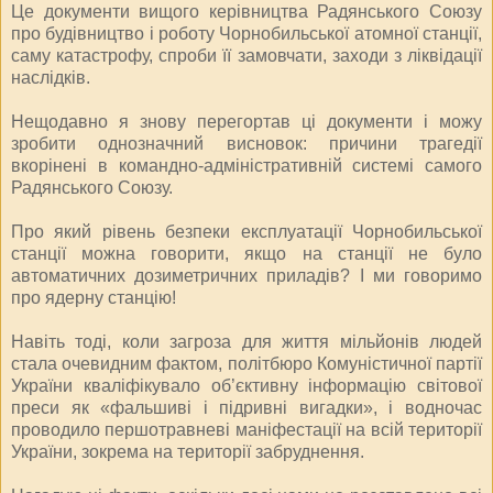
Це документи вищого керівництва Радянського Союзу
про будівництво і роботу Чорнобильської атомної станції,
саму катастрофу, спроби її замовчати, заходи з ліквідації
наслідків.
Нещодавно я знову перегортав ці документи і можу
зробити однозначний висновок: причини трагедії
вкорінені в командно-адміністративній системі самого
Радянського Союзу.
Про який рівень безпеки експлуатації Чорнобильської
станції можна говорити, якщо на станції не було
автоматичних дозиметричних приладів? І ми говоримо
про ядерну станцію!
Навіть тоді, коли загроза для життя мільйонів людей
стала очевидним фактом, політбюро Комуністичної партії
України кваліфікувало об’єктивну інформацію світової
преси як «фальшиві і підривні вигадки», і водночас
проводило першотравневі маніфестації на всій території
України, зокрема на території забруднення.