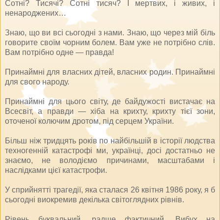
Сотні? Тисячі? Сотні тисяч? І мертвих, і живих, і
ненароджених…
Знаю, що ви всі сьогодні з нами. Знаю, що через мій біль
говорите своїм чорним болем. Вам уже не потрібно слів.
Вам потрібно одне — правда!
Принаймні для власних дітей, власних родин. Принаймні
для свого народу.
Принаймні для цього світу, де байдужості вистачає на
Всесвіт, а правди — хіба на крихту, крихту тієї зони,
оточеної колючим дротом, під серцем України.
Більш ніж тридцять років по найбільшій в історії людства
техногенній катастрофі ми, українці, досі достатньо не
знаємо, не володіємо причинами, масштабами і
наслідками цієї катастрофи.
У сприйнятті трагедії, яка сталася 26 квітня 1986 року, я б
сьогодні виокремив декілька світоглядних рівнів.
Рівень буквальний, радше фактичний. Вибух на