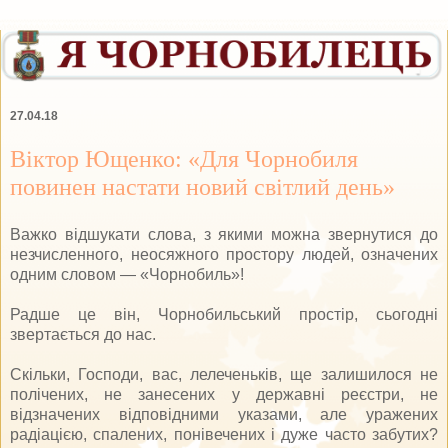
27.04.18
Віктор Ющенко: «Для Чорнобиля
повинен настати новий світлий день»
Важко відшукати слова, з якими можна звернутися до
незчисленного, не­осяжного простору лю­дей, означених
одним словом — «Чорнобиль»!
Радше це він, Чорнобильський простір, сьогодні
звертається до нас.
Скільки, Господи, вас, лелеченьків, ще залишилося не
полічених, не занесених у державні реєстри, не
відзначених відповідними указами, але уражених
радіацією, спалених, понівечених і дуже часто забутих?