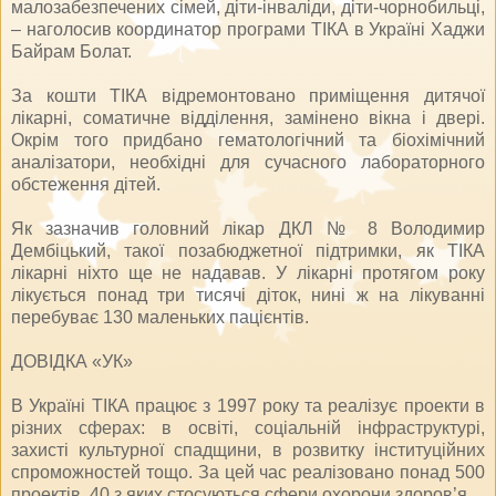
малозабезпечених сімей, діти-інваліди, діти-чорнобильці,
– наголосив координатор програми ТІКА в Україні Хаджи
Байрам Болат.
За кошти ТІКА відремонтовано приміщення дитячої
лікарні, соматичне відділення, замінено вікна і двері.
Окрім того придбано гематологічний та біохімічний
аналізатори, необхідні для сучасного лабораторного
обстеження дітей.
Як зазначив головний лікар ДКЛ № 8 Володимир
Дембіцький, такої позабюджетної підтримки, як ТІКА
лікарні ніхто ще не надавав. У лікарні протягом року
лікується понад три тисячі діток, нині ж на лікуванні
перебуває 130 маленьких пацієнтів.
ДОВІДКА «УК»
В Україні ТІКА працює з 1997 року та реалізує проекти в
різних сферах: в освіті, соціальній інфраструктурі,
захисті культурної спадщини, в розвитку інституційних
спроможностей тощо. За цей час реалізовано понад 500
проектів, 40 з яких стосуються сфери охорони здоров’я.