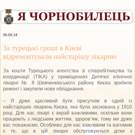
06.08.18
За турецькі гроші в Києві
відремонтували найстарішу лікарню
За кошти Турецького агентства зі співробітництва та
координації (TIKA) у приміщеннях Дитячої клінічної
лікарні № 8 Шевченківського району Києва зробили
ремонт і закупили нове обладнання.
– Я дуже щасливий бути присутнім в одній із
найстаріших лікарень Києва, яка була заснована у 1910
році. Для нас лікарі є вкрай важливими, оскільки вони
працюють з людським життям, здоров’ям, тому ми дуже
вас поважаємо. Особливо для нас важливим та вагомим
є те, що в цій лікарні обслуговуються дітки з