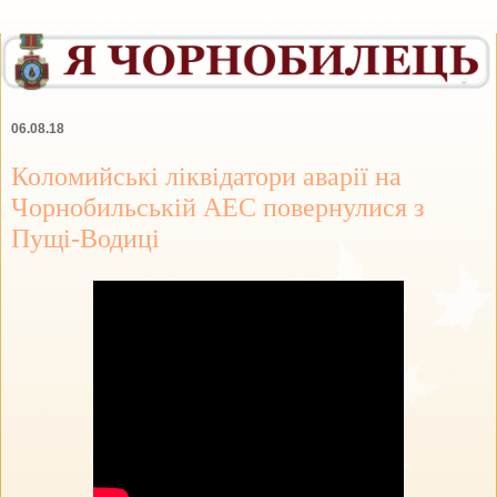
06.08.18
Коломийські ліквідатори аварії на
Чорнобильській АЕС повернулися з
Пущі-Водиці