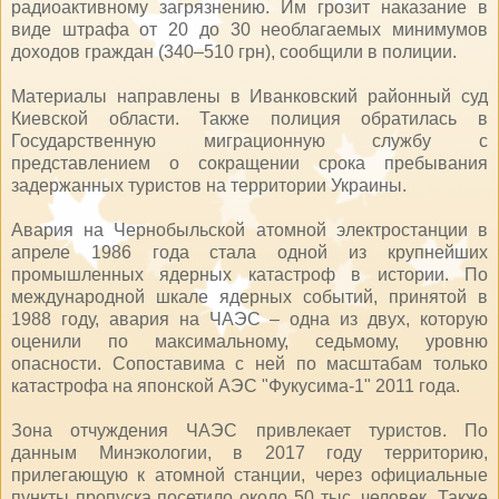
радиоактивному загрязнению. Им грозит наказание в
виде штрафа от 20 до 30 необлагаемых минимумов
доходов граждан (340–510 грн), сообщили в полиции.
Материалы направлены в Иванковский районный суд
Киевской области. Также полиция обратилась в
Государственную миграционную службу с
представлением о сокращении срока пребывания
задержанных туристов на территории Украины.
Авария на Чернобыльской атомной электростанции в
апреле 1986 года стала одной из крупнейших
промышленных ядерных катастроф в истории. По
международной шкале ядерных событий, принятой в
1988 году, авария на ЧАЭС – одна из двух, которую
оценили по максимальному, седьмому, уровню
опасности. Сопоставима с ней по масштабам только
катастрофа на японской АЭС "Фукусима-1" 2011 года.
Зона отчуждения ЧАЭС привлекает туристов. По
данным Минэкологии, в 2017 году территорию,
прилегающую к атомной станции, через официальные
пункты пропуска посетило около 50 тыс. человек. Также