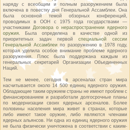
наряду с всеобщим и полным разоружением была
включена в повестку дня Генеральной Ассамблеи. Она
была основной темой обзорных конференций,
проводимых в ООН с 1975 года государствами —
участниками
Договора о нераспространении ядерного
оружия
. Была определена в качестве одной из
приоритетных задач первой
специальной сессии
Генеральной Ассамблеи
по разоружению в 1978 году,
которая уделила особое внимание проблеме ядерного
разоружения. Плюс была поддержана каждым из
генеральных секретарей Организации Объединенных
Наций.
Тем не менее, сегодня в арсеналах стран мира
насчитывается около 14 500 единиц ядерного оружия.
Обладающие таким оружием страны не имеют проблем с
финансированием и разработали долгосрочные планы
по модернизации своих ядерных арсеналов. Более
половины населения мира живет в странах, которые
либо имеют такое оружие, либо являются членами
ядерных альянсов. Ни одна из единиц ядерного оружия
не была физически уничтожена в соответствии с каким-