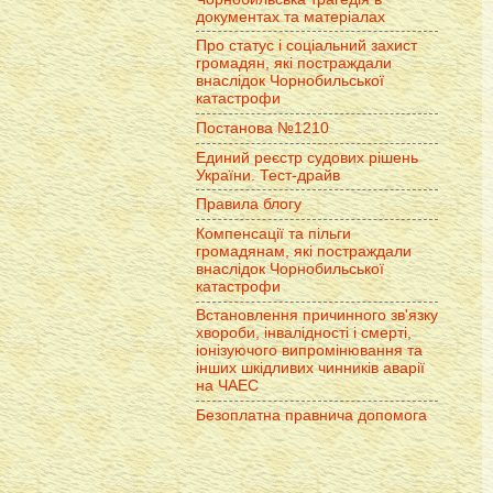
документах та матеріалах
Про статус і соціальний захист
громадян, які постраждали
внаслідок Чорнобильської
катастрофи
Постанова №1210
Единий реєстр судових рішень
України. Тест-драйв
Правила блогу
Компенсації та пільги
громадянам, які постраждали
внаслідок Чорнобильської
катастрофи
Встановлення причинного зв'язку
хвороби, інвалідності і смерті,
іонізуючого випромінювання та
інших шкідливих чинників аварії
на ЧАЕС
Безоплатна правнича допомога