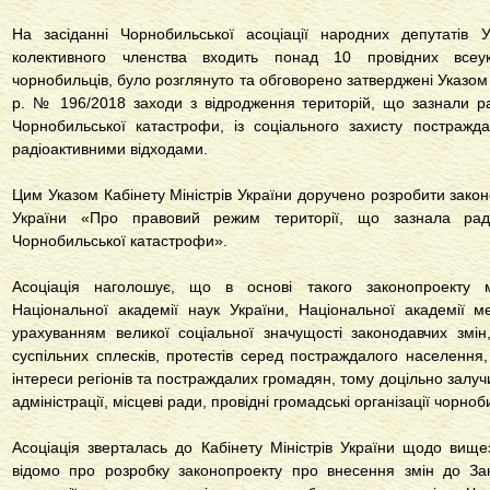
На засіданні Чорнобильської асоціації народних депутатів 
колективного членства входить понад 10 провідних всеукр
чорнобильців, було розглянуто та обговорено затверджені Указом
р. № 196/2018 заходи з відродження територій, що зазнали ра
Чорнобильської катастрофи, із соціального захисту постражд
радіоактивними відходами.
Цим Указом Кабінету Міністрів України доручено розробити зако
України «Про правовий режим території, що зазнала раді
Чорнобильської катастрофи».
Асоціація наголошує, що в основі такого законопроекту 
Національної академії наук України, Національної академії м
урахуванням великої соціальної значущості законодавчих зм
суспільних сплесків, протестів серед постраждалого населення,
інтереси регіонів та постраждалих громадян, тому доцільно залуч
адміністрації, місцеві ради, провідні громадські організації чорноб
Асоціація зверталась до Кабінету Міністрів України щодо вище
відомо про розробку законопроекту про внесення змін до З