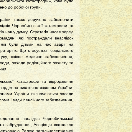
рнобильської катастрофи», хоча було
чено до робочої групи.
країни також доручено забезпечити
лідків Чорнобильської катастрофи та
 На нашу думку, Стратегія насамперед
ромадян, які постраждали внаслідок
, які були дітьми на час аварії на
иторіях. Що стосується соціального
атусу, якісне медичне забезпечення,
ходи, заходи радіаційного захисту та
ення.
ильської катастрофи та відродження
атверджена виключно законом України.
аконами України визначаються засади
орми і види пенсійного забезпечення,
одолання наслідків Чорнобильської
го забруднення, Асоціація вважає за
я Верховною Радою загальнодержавної