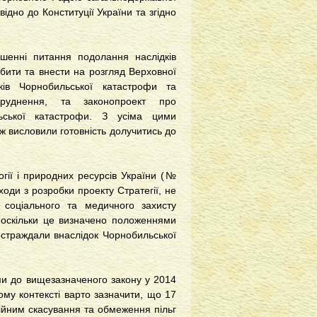
дно до Конституції України та згідно
шенні питання подолання наслідків
обити та внести на розгляд Верховної
ів Чорнобильської катастрофи та
бруднення, та законопроект про
ьської катастрофи. З усіма цими
ож висловили готовність долучитись до
огії і природних ресурсів України (№
ходи з розробки проекту Стратегії, не
 соціального та медичного захисту
, оскільки це визначено положеннями
постраждали внаслідок Чорнобильської
и до вищезазначеного закону у 2014
ому контексті варто зазначити, що 17
ійним скасування та обмеження пільг