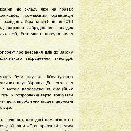
України, до складу якої на правах
аїнських громадських організацій
 Президента України від 5 липня 2018
діоактивного забруднення внаслідок
алих осіб, безпечного поводження з
нопроект про внесення змін до Закону
оактивного забруднення внаслідок
мають бути наукові обґрунтування
едичних наук України. До того ж, з
ін, з метою попередження емоційних
 при їх розробленні варто врахувати
ити до їх вироблення місцеві державні
ильців.
зазначеного, але досі нам нічого не
акону України «Про правовий режим