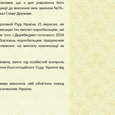
тановив, що з дня ухвалення його
дакції до внесення змін законом №76–
 Указ Глави Держави.
рховній Раді України 21 вересня, не
ексацію тих виплат чорнобильцям, які
е того, і Держбюджет поточного 2018
зобов’язань чорнобильцям: працюючим
ровлення, на виплату компенсації за
овичу, взяти під особистий контроль
ння Конституційного Суду України від
жава виконала свій обов’язок перед
аселенням України.