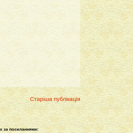
Старіша публікація
х за посиланнями: