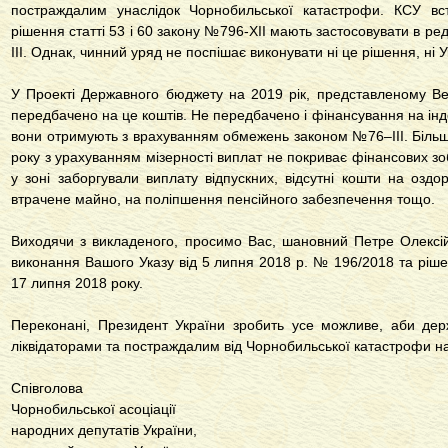
постраждалим унаслідок Чорнобильської катастрофи. КСУ вс
рішення статті 53 і 60 закону №796-ХІІ мають застосовувати в ре
III. Однак, чинний уряд не поспішає виконувати ні це рішення, ні
У Проекті Державного бюджету на 2019 рік, представленому Ве
передбачено на це коштів. Не передбачено і фінансування на інд
вони отримують з врахуванням обмежень законом №76–III. Більш
року з урахуванням мізерності виплат не покриває фінансових 
у зоні заборгували виплату відпускних, відсутні кошти на оздо
втрачене майно, на поліпшення пенсійного забезпечення тощо.
Виходячи з викладеного, просимо Вас, шановний Петре Олексій
виконання Вашого Указу від 5 липня 2018 р. № 196/2018 та ріше
17 липня 2018 року.
Переконані, Президент України зробить усе можливе, аби дер
ліквідаторами та постраждалим від Чорнобильської катастрофи н
Співголова
Чорнобильської асоціації
народних депутатів України,