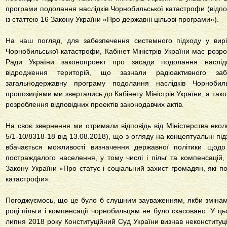
програми подолання наслідків Чорнобильської катастрофи (відпові
із статтею 16 Закону України «Про державні цільові програми»).
На наш погляд, для забезпечення системного підходу у вирі
Чорнобильської катастрофи, Кабінет Міністрів України має розр
Ради України законопроект про засади подолання наслідк
відродження територій, що зазнали радіоактивного за
загальнодержавну програму подолання наслідків Чорнобил
пропозиціями ми звертались до Кабінету Міністрів України, а так
розроблення відповідних проектів законодавчих актів.
На своє звернення ми отримали відповідь від Міністерства екол
5/1-10/8318-18 від 13.08.2018), що з огляду на концептуальні під
вбачається можливості визначення державної політики щодо
постраждалого населення, у тому числі і пільг та компенсацій
Закону України «Про статус і соціальний захист громадян, які 
катастрофи».
Погоджуємось, що це було б слушним зауваженням, якби змінам
році пільги і компенсації чорнобильцям не було скасовано. У ць
липня 2018 року Конституційний Суд України визнав неконституц