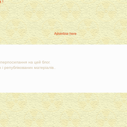
Advertise here
гіперпосилання на цей блог.
 і републікованих матеріалів..