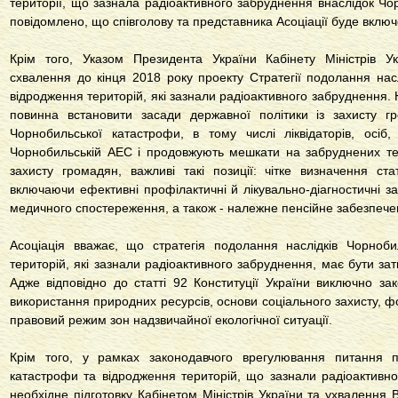
території, що зазнала радіоактивного забруднення внаслідок Чо
повідомлено, що співголову та представника Асоціації буде вклю
Крім того, Указом Президента України Кабінету Міністрів У
схвалення до кінця 2018 року проекту Стратегії подолання нас
відродження територій, які зазнали радіоактивного забруднення.
повинна встановити засади державної політики із захисту г
Чорнобильської катастрофи, в тому числі ліквідаторів, осіб
Чорнобильській АЕС і продовжують мешкати на забруднених тер
захисту громадян, важливі такі позиції: чітке визначення ст
включаючи ефективні профілактичні й лікувально-діагностичні за
медичного спостереження, а також - належне пенсійне забезпеч
Асоціація вважає, що стратегія подолання наслідків Чорноб
територій, які зазнали радіоактивного забруднення, має бути з
Адже відповідно до статті 92 Конституції України виключно з
використання природних ресурсів, основи соціального захисту, ф
правовий режим зон надзвичайної екологічної ситуації.
Крім того, у рамках законодавчого врегулювання питання п
катастрофи та відродження територій, що зазнали радіоактивно
необхідне підготовку Кабінетом Міністрів України та ухваленн