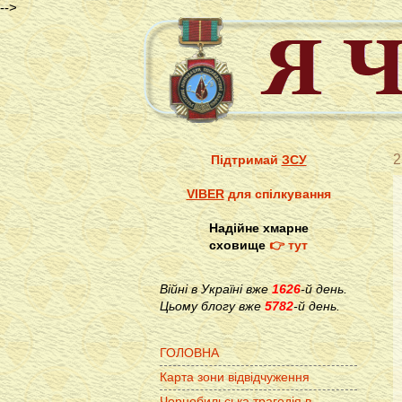
-->
2
Підтримай
ЗСУ
VIBER
для спілкування
Надійне хмарне
сховище
👉 тут
Війні в Україні вже
1626
-й день.
Цьому блогу вже
5782
-й день.
ГОЛОВНА
Карта зони відвідчуження
Чорнобильська трагедія в