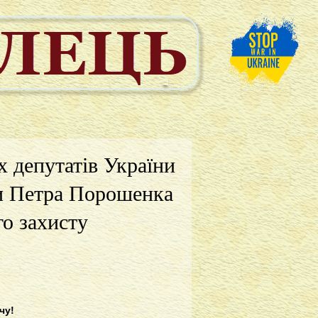
х депутатів України
ни Петра Порошенка
го захисту
чу!