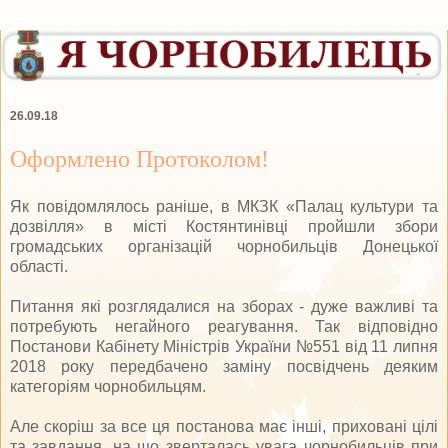
26.09.18
Оформлено Протоколом!
Як повідомлялось раніше, в МКЗК «Палац культури та
дозвілля» в місті Костянтинівці пройшли збори
громадських організацій чорнобильців Донецької
області.
Питання які розглядалися на зборах - дуже важливі та
потребують негайного реагування. Так відповідно
Постанови Кабінету Міністрів України №551 від 11 липня
2018 року передбачено заміну посвідчень деяким
категоріям чорнобильцям.
Але скоріш за все ця постанова має інші, приховані цілі
та завдання, на що зверталась увага чорнобильців при