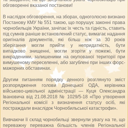
обговоренні вказаної постанови!
В наслідок обговорення, на зборах, одноголосно визнано
Постанову КМУ № 551 такою, що порушує законні права
чорнобильців України, зачіпає їх честь та гідність, ставить
під сумнів раніше встановлений статус, вимагає надання
оригіналів документів, які більш ніж за 30 років
зберігання могли прийти у непридатність, бути
випадково знищенні, могли згоріти у пожежі, бути
викраденими, залишеними на окупованої території при
вимушеному переселенні, або загублені при інших форс-
мажорних обставинах.
Другим питанням порядку денного розглянуто зміст
розпорядження голови Донецької ОДА, керівника
військово-цивільної адміністрації — Куця Олександра
Івановича від 21.08.2018 № 1029/5-18 «Про утворення
Регіональної комісії з визначення статусу осіб, які
постраждали внаслідок Чорнобильської катастрофи».
Вивчаючи її склад чорнобильці звернули увагу на те, що
переважну переважна більшість членів Регіональної