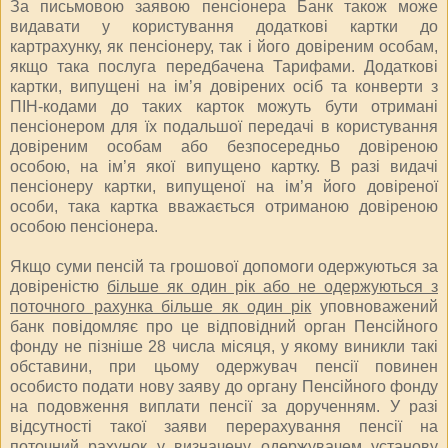
За письмовою заявою пенсіонера Банк також може
видавати у користування додаткові картки до
картрахунку, як пенсіонеру, так і його довіреним особам,
якщо така послуга передбачена Тарифами. Додаткові
картки, випущені на ім’я довірених осіб та конверти з
ПІН-кодами до таких карток можуть бути отримані
пенсіонером для їх подальшої передачі в користування
довіреним особам або безпосередньо довіреною
особою, на ім’я якої випущено картку. В разі видачі
пенсіонеру картки, випущеної на ім’я його довіреної
особи, така картка вважається отриманою довіреною
особою пенсіонера.
Якщо суми пенсій та грошової допомоги одержуються за
довіреністю
більше як один рік або не одержуються з
поточного рахунка більше як один рік
уповноважений
банк повідомляє про це відповідний орган Пенсійного
фонду не пізніше 28 числа місяця, у якому виникли такі
обставини, при цьому одержувач пенсії повинен
особисто подати нову заяву до органу Пенсійного фонду
на подовження виплати пенсії за дорученням. У разі
відсутності такої заяви перерахування пенсії на
поточний рахунок у визначену одержувачем установу