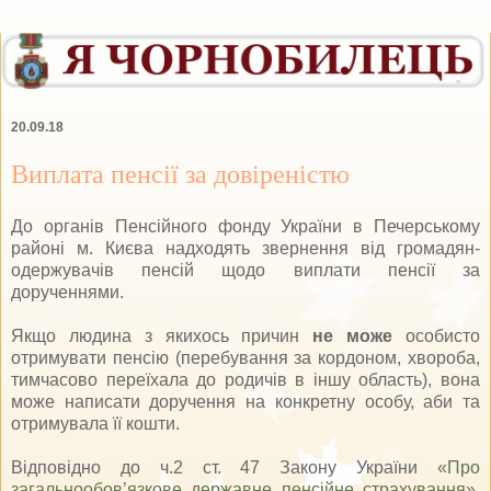
20.09.18
Виплата пенсії за довіреністю
До органів Пенсійного фонду України в Печерському
районі м. Києва надходять звернення від громадян-
одержувачів пенсій щодо виплати пенсії за
дорученнями.
Якщо людина з якихось причин
не може
особисто
отримувати пенсію (перебування за кордоном, хвороба,
тимчасово переїхала до родичів в іншу область), вона
може написати доручення на конкретну особу, аби та
отримувала її кошти.
Відповідно до ч.2 ст. 47 Закону України
«Про
загальнообов’язкове державне пенсійне страхування»
,