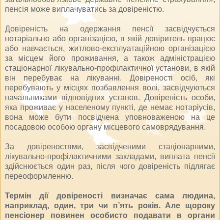
пенсія може виплачуватись за довіреністю.
Довіреність на одержання пенсії засвідчується
нотаріально або організацією, в якій довіритель працює
або навчається, житлово-експлуатаційною організацією
за місцем його проживання, а також адміністрацією
стаціонарної лікувально-профілактичної установи, в якій
він перебуває на лікуванні. Довіреності осіб, які
перебувають у місцях позбавлення волі, засвідчуються
начальниками відповідних установ. Довіреність особи,
яка проживає у населеному пункті, де немає нотаріусів,
вона може бути посвідчена уповноваженою на це
посадовою особою органу місцевого самоврядування.
За довіреностями, засвідченими стаціонарними,
лікувально-профілактичними закладами, виплата пенсії
здійснюється один раз, після чого довіреність підлягає
переоформленню.
Термін дії довіреності визначає сама людина,
наприклад, один, три чи п’ять років. Але щороку
пенсіонер повинен особисто подавати в органи