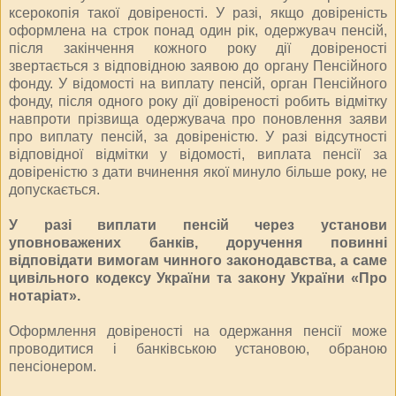
ксерокопія такої довіреності. У разі, якщо довіреність
оформлена на строк понад один рік, одержувач пенсій,
після закінчення кожного року дії довіреності
звертається з відповідною заявою до органу Пенсійного
фонду. У відомості на виплату пенсій, орган Пенсійного
фонду, після одного року дії довіреності робить відмітку
навпроти прізвища одержувача про поновлення заяви
про виплату пенсій, за довіреністю. У разі відсутності
відповідної відмітки у відомості, виплата пенсії за
довіреністю з дати вчинення якої минуло більше року, не
допускається.
У разі виплати пенсій через установи
уповноважених банків, доручення повинні
відповідати вимогам чинного законодавства, а саме
цивільного кодексу України та закону України «Про
нотаріат».
Оформлення довіреності на одержання пенсії може
проводитися і банківською установою, обраною
пенсіонером.