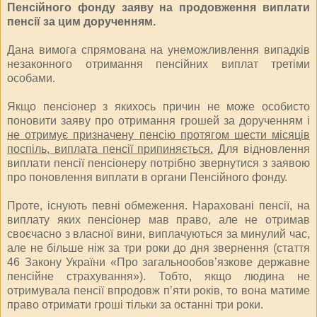
Пенсійного фонду заяву на продовження виплати
пенсії за цим дорученням.
Дана вимога спрямована на унеможливлення випадків
незаконного отримання пенсійних виплат третіми
особами.
Якщо пенсіонер з якихось причин не може особисто
поновити заяву про отримання грошей за дорученням і
не отримує призначену пенсію протягом шести місяців
поспіль, виплата пенсії припиняється.
Для відновлення
виплати пенсії пенсіонеру потрібно звернутися з заявою
про поновлення виплати в органи Пенсійного фонду.
Проте, існують певні обмеження. Нараховані пенсії, на
виплату яких пенсіонер мав право, але не отримав
своєчасно з власної вини, виплачуються за минулий час,
але не більше ніж за три роки до дня звернення (стаття
46 Закону України «Про загальнообов’язкове державне
пенсійне страхування»). Тобто, якщо людина не
отримувала пенсії впродовж п’яти років, то вона матиме
право отримати гроші тільки за останні три роки.