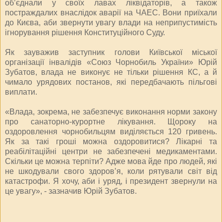
об’єднали у своїх лавах ліквідаторів, а також
постраждалих внаслідок аварії на ЧАЕС. Вони приїхали
до Києва, аби звернути увагу влади на неприпустимість
ігнорування рішення Конституційного Суду.
Як зауважив заступник голови Київської міської
організації інвалідів «Союз Чорнобиль України» Юрій
Зубатов, влада не виконує не тільки рішення КС, а й
чимало урядових постанов, які передбачають пільгові
виплати.
«Влада, зокрема, не забезпечує виконання норми закону
про санаторно-курортне лікування. Щороку на
оздоровлення чорнобильцям виділяється 120 гривень.
Як за такі гроші можна оздоровитися? Лікарні та
реабілітаційні центри не забезпечені медикаментами.
Скільки це можна терпіти? Адже мова йде про людей, які
не шкодували свого здоров’я, коли рятували світ від
катастрофи. Я хочу, аби і уряд, і президент звернули на
це увагу», - зазначив Юрій Зубатов.