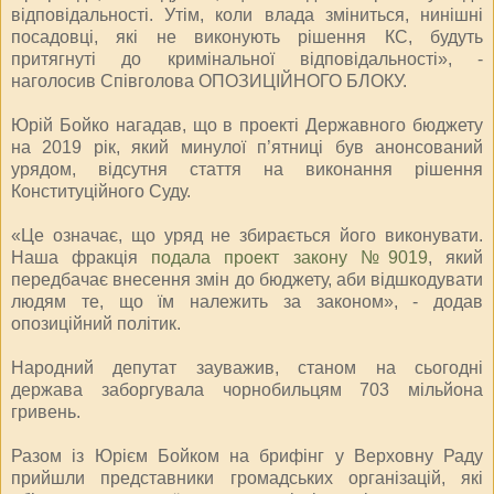
відповідальності. Утім, коли влада зміниться, нинішні
посадовці, які не виконують рішення КС, будуть
притягнуті до кримінальної відповідальності», -
наголосив Співголова ОПОЗИЦІЙНОГО БЛОКУ.
Юрій Бойко нагадав, що в проекті Державного бюджету
на 2019 рік, який минулої п’ятниці був анонсований
урядом, відсутня стаття на виконання рішення
Конституційного Суду.
«Це означає, що уряд не збирається його виконувати.
Наша фракція
подала проект закону №9019
, який
передбачає внесення змін до бюджету, аби відшкодувати
людям те, що їм належить за законом», - додав
опозиційний політик.
Народний депутат зауважив, станом на сьогодні
держава заборгувала чорнобильцям 703 мільйона
гривень.
Разом із Юрієм Бойком на брифінг у Верховну Раду
прийшли представники громадських організацій, які