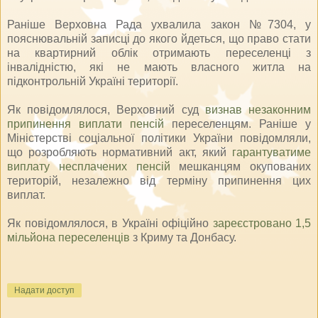
Раніше Верховна Рада ухвалила закон №7304, у
пояснювальній записці до якого йдеться, що право стати
на квартирний облік отримають переселенці з
інвалідністю, які не мають власного житла на
підконтрольній Україні території.
Як повідомлялося, Верховний суд
визнав незаконним
припинення виплати пенсій
переселенцям. Раніше у
Міністерстві соціальної політики України повідомляли,
що розробляють нормативний акт, який
гарантуватиме
виплату несплачених пенсій
мешканцям окупованих
територій, незалежно від терміну припинення цих
виплат.
Як повідомлялося, в Україні офіційно
зареєстровано 1,5
мільйона переселенців
з Криму та Донбасу.
Надати доступ