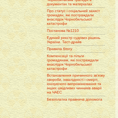
документах та матеріалах
Про статус і соціальний захист
громадян, які постраждали
внаслідок Чорнобильської
катастрофи
Постанова №1210
Единий реєстр судових рішень
України. Тест-драйв
Правила блогу
Компенсації та пільги
громадянам, які постраждали
внаслідок Чорнобильської
катастрофи
Встановлення причинного зв'язку
хвороби, інвалідності і смерті,
іонізуючого випромінювання та
інших шкідливих чинників аварії
на ЧАЕС
Безоплатна правнича допомога