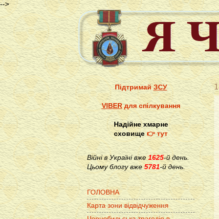
-->
1
Підтримай
ЗСУ
VIBER
для спілкування
Надійне хмарне
сховище
👉 тут
Війні в Україні вже
1625
-й день.
Цьому блогу вже
5781
-й день.
ГОЛОВНА
Карта зони відвідчуження
Чорнобильська трагедія в