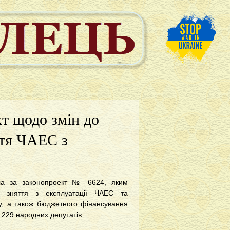
т щодо змін до
ття ЧАЕС з
ала за законопроект № 6624, яким
и зняття з експлуатації ЧАЕС та
му, а також бюджетного фінансування
о 229 народних депутатів.