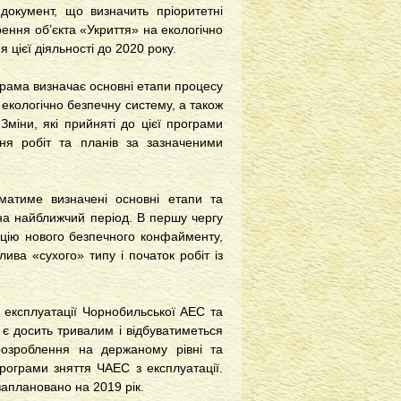
документ, що визначить пріоритетні
ення об’єкта «Укриття» на екологічно
цієї діяльності до 2020 року.
рама визначає основні етапи процесу
 екологічно безпечну систему, а також
Зміни, які прийняті до цієї програми
ння робіт та планів за зазначеними
матиме визначені основні етапи та
 на найближчий період. В першу чергу
ацію нового безпечного конфайменту,
ва «сухого» типу і початок робіт із
 експлуатації Чорнобильської АЕС та
 є досить тривалим і відбуватиметься
розроблення на держаному рівні та
рограми зняття ЧАЕС з експлуатації.
заплановано на 2019 рік.