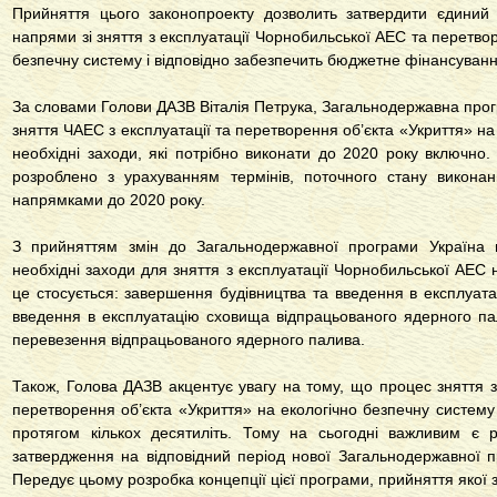
Прийняття цього законопроекту дозволить затвердити єдиний 
напрями зі зняття з експлуатації Чорнобильської АЕС та перетвор
безпечну систему і відповідно забезпечить бюджетне фінансування 
За словами Голови ДАЗВ Віталія Петрука, Загальнодержавна прог
зняття ЧАЕС з експлуатації та перетворення об’єкта «Укриття» на
необхідні заходи, які потрібно виконати до 2020 року включно. 
розроблено з урахуванням термінів, поточного стану викона
напрямками до 2020 року.
З прийняттям змін до Загальнодержавної програми Україна 
необхідні заходи для зняття з експлуатації Чорнобильської АЕС
це стосується: завершення будівництва та введення в експлуат
введення в експлуатацію сховища відпрацьованого ядерного пали
перевезення відпрацьованого ядерного палива.
Також, Голова ДАЗВ акцентує увагу на тому, що процес зняття з
перетворення об’єкта «Укриття» на екологічно безпечну систему
протягом кількох десятиліть. Тому на сьогодні важливим є 
затвердження на відповідний період нової Загальнодержавної п
Передує цьому розробка концепції цієї програми, прийняття якої 