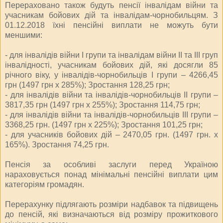
Перераховано також будуть пенсії інвалідам війни та
учасникам бойових дій та інвалідам-чорнобильцям. З
01.12.2018 їхні пенсійні виплати не можуть бути
меншими:
- для інвалідів війни І групи та інвалідам війни ІІ та ІІІ груп
інвалідності, учасникам бойових дій, які досягли 85
річного віку, у інвалідів-чорнобильців І групи – 4266,45
грн (1497 грн х 285%); Зростання 128,25 грн;
- для інвалідів війни та інвалідів-чорнобильців ІІ групи –
3817,35 грн (1497 грн х 255%); Зростання 114,75 грн;
- для інвалідів війни та інвалідів-чорнобильців ІІІ групи –
3368,25 грн. (1497 грн х 225%); Зростання 101,25 грн;
- для учасників бойових дій – 2470,05 грн. (1497 грн. х
165%). Зростання 74,25 грн.
Пенсія за особливі заслуги перед Україною
нараховується понад мінімальні пенсійні виплати цим
категоріям громадян.
Перерахунку підлягають розміри надбавок та підвищень
до пенсій, які визначаються від розміру прожиткового