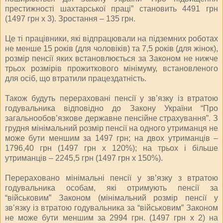
престижності шахтарської праці” становить 4491 грн
(1497 грн х 3). Зростання – 135 грн.
Це ті працівники, які відпрацювали на підземних роботах
не менше 15 років (для чоловіків) та 7,5 років (для жінок),
розмір пенсії яких встановлюється за Законом не нижче
трьох розмірів прожиткового мінімуму, встановленого
для осіб, що втратили працездатність.
Також будуть перераховані пенсії у зв’язку із втратою
годувальника відповідно до Закону України “Про
загальнообов’язкове державне пенсійне страхування”. З
грудня мінімальний розмір пенсії на одного утриманця не
може бути меншим за 1497 грн; на двох утриманців –
1796,40 грн (1497 грн х 120%); на трьох і більше
утриманців – 2245,5 грн (1497 грн х 150%).
Перераховано мінімальні пенсії у зв’язку з втратою
годувальника особам, які отримують пенсії за
“військовим” Законом (мінімальний розмір пенсії у
зв’язку із втратою годувальника за “військовим” Законом
не може бути меншим за 2994 грн. (1497 грн х 2) на