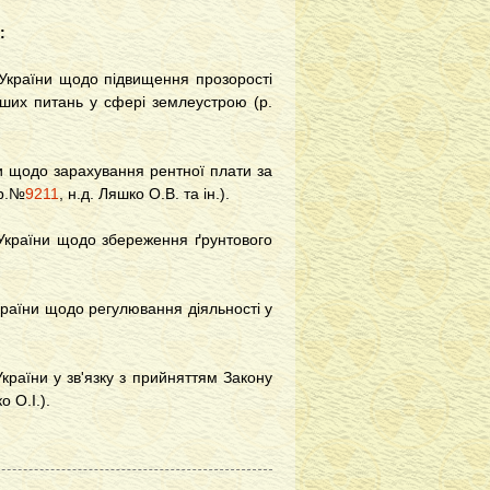
:
 України щодо підвищення прозорості
нших питань у сфері землеустрою (р.
и щодо зарахування рентної плати за
(р.№
9211
, н.д. Ляшко О.В. та ін.).
 України щодо збереження ґрунтового
країни щодо регулювання діяльності у
країни у зв'язку з прийняттям Закону
о О.І.).