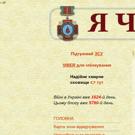
-->
1
Підтримай
ЗСУ
VIBER
для спілкування
Надійне хмарне
сховище
👉 тут
Війні в Україні вже
1624
-й день.
Цьому блогу вже
5780
-й день.
ГОЛОВНА
Карта зони відвідчуження
Чорнобильська трагедія в