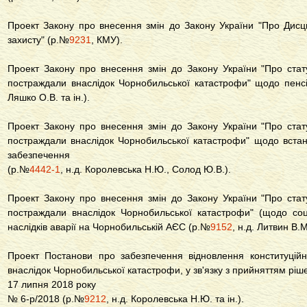
Проект Закону про внесення змін до Закону України "Про Дисц
захисту" (р.№
9231
, КМУ).
Проект Закону про внесення змін до Закону України "Про стату
постраждали внаслідок Чорнобильської катастрофи" щодо пенс
Ляшко О.В. та ін.).
Проект Закону про внесення змін до Закону України "Про стату
постраждали внаслідок Чорнобильської катастрофи" щодо встан
забезпечення
(р.№
4442-1
, н.д. Королевська Н.Ю., Солод Ю.В.).
Проект Закону про внесення змін до Закону України "Про стату
постраждали внаслідок Чорнобильської катастрофи" (щодо соціа
наслідків аварії на Чорнобильській АЄС (р.№
9152
, н.д. Литвин В.М
Проект Постанови про забезпечення відновлення конституцій
внаслідок Чорнобильської катастрофи, у зв'язку з прийняттям ріш
17 липня 2018 року
№ 6-р/2018 (р.№
9212
, н.д. Королевська Н.Ю. та ін.).