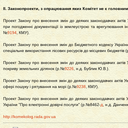
ІІ. Законопроекти, з опрацювання яких Комітет не є головним
Проект Закону про внесення змін до деяких законодавчих актів
при погодженні документації із землеустрою та врегулювання і
№
9194
, КМУ).
Проект Закону про внесення змін до Бюджетного кодексу Україн
спеціальне використання лісових ресурсів до місцевих бюджетів 
Проект Закону про внесення змін до деяких законодавчих актів
покриву земельних ділянок (р.№
9226
, н.д. Бублик Ю.В.).
Проект Закону про внесення змін до деяких законодавчих актів У
сфері пошуку і рятування на морі (р.№
9238
, КМУ).
Проект Закону про внесення змін до деяких законодавчих актів У
України "Про електронні довірчі послуги" (р.№8462-
д
, н.д. Данченк
http://komekolog.rada.gov.ua