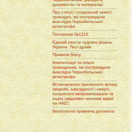
документах та матеріалах
Про статус і соціальний захист
громадян, які постраждали
внаслідок Чорнобильської
катастрофи
Постанова №1210
Единий реєстр судових рішень
України. Тест-драйв
Правила блогу
Компенсації та пільги
громадянам, які постраждали
внаслідок Чорнобильської
катастрофи
Встановлення причинного зв'язку
хвороби, інвалідності і смерті,
іонізуючого випромінювання та
інших шкідливих чинників аварії
на ЧАЕС
Безоплатна правнича допомога