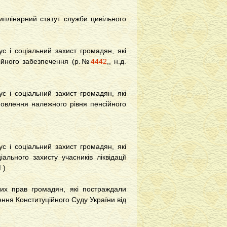
иплінарний статут служби цивільного
с і соціальний захист громадян, які
ійного забезпечення (р.№
4442
,, н.д.
с і соціальний захист громадян, які
овлення належного рівня пенсійного
с і соціальний захист громадян, які
льного захисту учасників ліквідації
.).
них прав громадян, які постраждали
ення Конституційного Суду України від