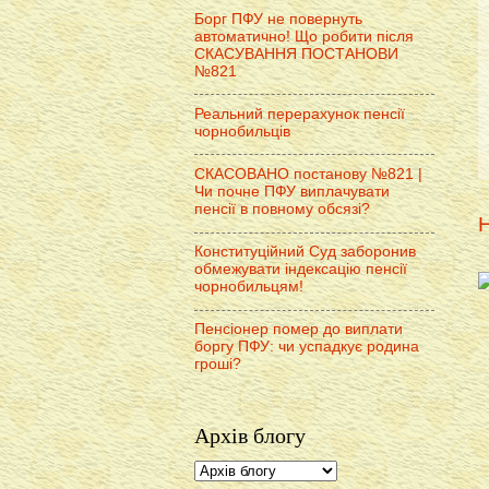
Борг ПФУ не повернуть
автоматично! Що робити після
СКАСУВАННЯ ПОСТАНОВИ
№821
Реальний перерахунок пенсії
чорнобильців
СКАСОВАНО постанову №821 |
Чи почне ПФУ виплачувати
пенсії в повному обсязі?
Н
Конституційний Суд заборонив
обмежувати індексацію пенсії
чорнобильцям!
Пенсіонер помер до виплати
боргу ПФУ: чи успадкує родина
гроші?
Архів блогу