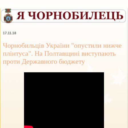
17.11.18
Чорнобильців України "опустили нижче
плінтуса". На Полтавщині виступають
проти Державного бюджету