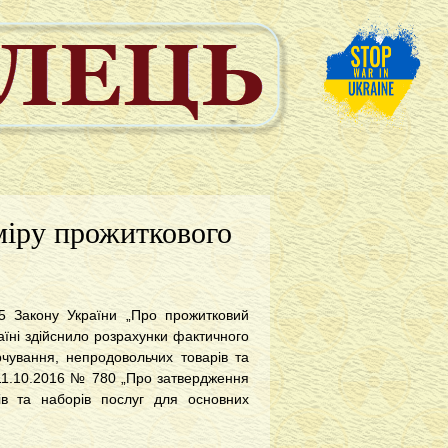
міру прожиткового
і 5 Закону України „Про прожитковий
аїні здійснило розрахунки фактичного
рчування, непродовольчих товарів та
 11.10.2016 № 780 „Про затвердження
рів та наборів послуг для основних