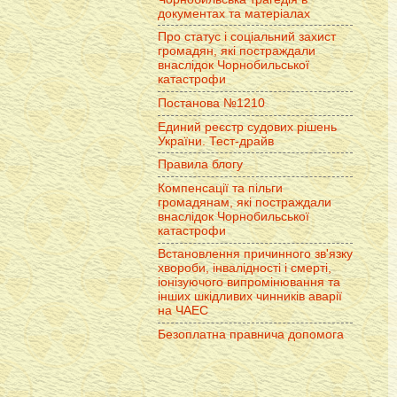
документах та матеріалах
Про статус і соціальний захист
громадян, які постраждали
внаслідок Чорнобильської
катастрофи
Постанова №1210
Единий реєстр судових рішень
України. Тест-драйв
Правила блогу
Компенсації та пільги
громадянам, які постраждали
внаслідок Чорнобильської
катастрофи
Встановлення причинного зв'язку
хвороби, інвалідності і смерті,
іонізуючого випромінювання та
інших шкідливих чинників аварії
на ЧАЕС
Безоплатна правнича допомога