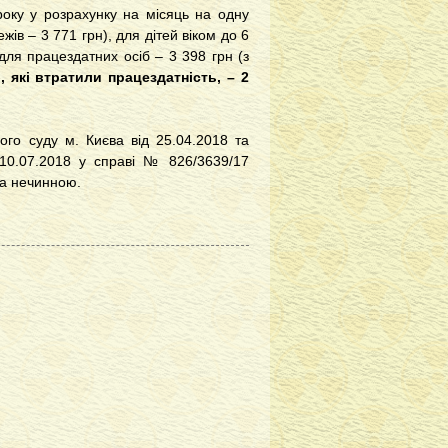
року у розрахунку на місяць на одну
ів – 3 771 грн), для дітей віком до 6
, для працездатних осіб – 3 398 грн (з
, які втратили працездатність, – 2
го суду м. Києва від 25.04.2018 та
д 10.07.2018 у справі № 826/3639/17
на нечинною.