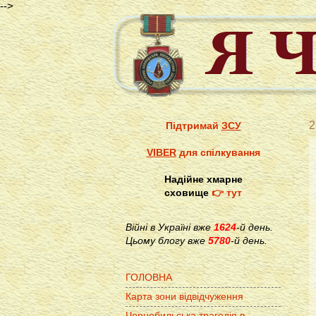
-->
2
Підтримай
ЗСУ
VIBER
для спілкування
Надійне хмарне
сховище
👉 тут
Війні в Україні вже
1624
-й день.
Цьому блогу вже
5780
-й день.
ГОЛОВНА
Карта зони відвідчуження
Чорнобильська трагедія в