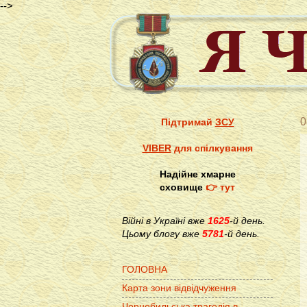
-->
0
Підтримай
ЗСУ
VIBER
для спілкування
Надійне хмарне
сховище
👉 тут
Війні в Україні вже
1625
-й день.
Цьому блогу вже
5781
-й день.
ГОЛОВНА
Карта зони відвідчуження
Чорнобильська трагедія в