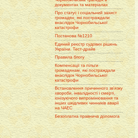
документах та матеріалах
Про статус і соціальний захист
громадян, які постраждали
внаслідок Чорнобильської
катастрофи
Постанова №1210
Единий реєстр судових рішень
України. Тест-драйв
Правила блогу
Компенсації та пільги
громадянам, які постраждали
внаслідок Чорнобильської
катастрофи
Встановлення причинного зв'язку
хвороби, інвалідності і смерті,
іонізуючого випромінювання та
інших шкідливих чинників аварії
на ЧАЕС
Безоплатна правнича допомога