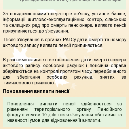
За повідомленнями операторів зв’язку, установ банків,
інформації житлово-експлуатаційних контор, сільських
та селищних рад про смерть пенсіонера, виплата пенсії
призупиняється до з’ясування.
Після з’ясування в органах РАГСу дати смерті та номеру
актового запису виплата пенсії припиняється.
В разі неможливості встановлення дати смерті і номера
актового запису, особовий рахунок і пенсійна справа
зберігаються на контролі протягом часу, передбаченого
для зберігання особових рахунків, знятих за
тимчасовою причиною.
Поновлення виплати пенсії
Поновлення виплати пенсії здійснюється за
рішенням територіального органу Пенсійного
фонду
після з'ясування обставин та
протягом 10 днів
наявності умов для відновлення її виплати.