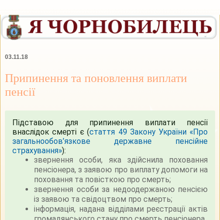
03.11.18
Припинення та поновлення виплати
пенсії
Підставою для припинення виплати пенсії
внаслідок смерті є (
стаття 49 Закону України «Про
загальнообов’язкове державне пенсійне
страхування»
):
звернення особи, яка здійснила поховання
пенсіонера, з заявою про виплату допомоги на
поховання та повісткою про смерть;
звернення особи за недоодержаною пенсією
із заявою та свідоцтвом про смерть;
інформація, надана відділами реєстрації актів
громадянського стану про смерть пенсіонера.