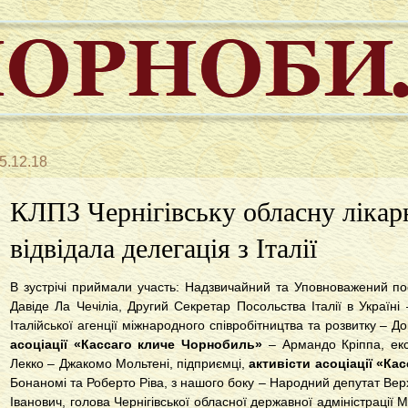
5.12.18
КЛПЗ Чернігівську обласну лікар
відвідала делегація з Італії
В зустрічі приймали участь: Надзвичайний та Уповноважений пос
Давіде Ла Чечіліа, Другий Секретар Посольства Італії в Україні
Італійської агенції міжнародного співробітництва та розвитку – Д
асоціації «Кассаго кличе Чорнобиль»
– Армандо Кріппа, екс
Лекко – Джакомо Мольтені, підприємці,
активісти асоціації «К
Бонаномі та Роберто Ріва, з нашого боку – Народний депутат Вер
Іванович, голова Чернігівської обласної державної адміністрації