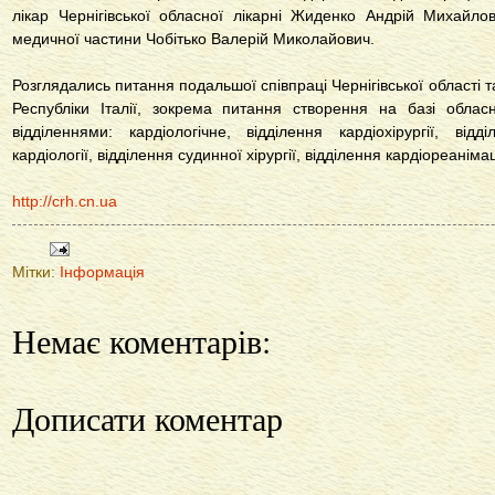
лікар Чернігівської обласної лікарні Жиденко Андрій Михайло
медичної частини Чобітько Валерій Миколайович.
Розглядались питання подальшої співпраці Чернігівської області т
Республіки Італії, зокрема питання створення на базі обласн
відділеннями: кардіологічне, відділення кардіохірургії, відд
кардіології, відділення судинної хірургії, відділення кардіореаніма
http://crh.cn.ua
Мітки:
Інформація
Немає коментарів:
Дописати коментар