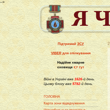
-->
2
Підтримай
ЗСУ
VIBER
для спілкування
Надійне хмарне
сховище
👉 тут
Війні в Україні вже
1626
-й день.
Цьому блогу вже
5782
-й день.
ГОЛОВНА
Карта зони відвідчуження
Чорнобильська трагедія в