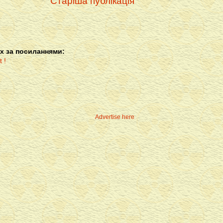
Старіша публікація
х за посиланнями:
Advertise here