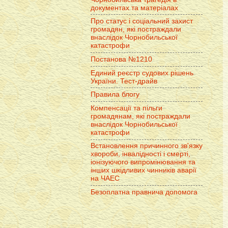
документах та матеріалах
Про статус і соціальний захист
громадян, які постраждали
внаслідок Чорнобильської
катастрофи
Постанова №1210
Единий реєстр судових рішень
України. Тест-драйв
Правила блогу
Компенсації та пільги
громадянам, які постраждали
внаслідок Чорнобильської
катастрофи
Встановлення причинного зв'язку
хвороби, інвалідності і смерті,
іонізуючого випромінювання та
інших шкідливих чинників аварії
на ЧАЕС
Безоплатна правнича допомога