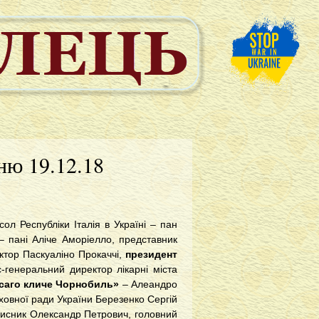
ню 19.12.18
ол Республіки Італія в Україні – пан
 – пані Аліче Аморіелло, представник
октор Паскуаліно Прокаччі,
президент
-генеральний директор лікарні міста
ассаго кличе Чорнобиль»
– Алеандро
ховної ради України Березенко Сергій
 Мисник Олександр Петрович, головний