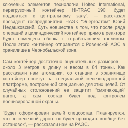
ключевых элементов технологии Нoltec International,
перегрузочный контейнер HI-TRAC 190, будет
подаваться к центральному залу”, — рассказал
президент госпредприятия НАЭК “Энергоатом” Юрий
Недашковский. Суть новшества в том, что после ряда
операций в цилиндрический контейнер прямо в реакторе
будет помещена сборка с отработавшим топливом.
После этого контейнер отправится с Ровенской АЭС в
хранилище в Чернобыльской зоне.
Сам контейнер достаточно внушительных размеров —
около 3 метров в длину и весом в 84 тонны. Как
рассказали нам атомщики, со станции в хранилище
контейнер повезут на специальной железнодорожной
платформе, построенной специально для этих целей. От
случайных столкновений ее защитит “смягчающий”
вагон, а сам состав будет под контролем
военизированной охраны.
“Будет сформирован целый спецсостав. Планируется,
что по железной дороге он будет проходить вообще без
остановок”, — рассказали нам на РАЭС.