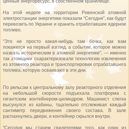
ценный энергоресурс, в собственном хранилище.
На этой неделе на территории Ровенской атомной
электростанции энергетики показали “Сегодня”, как будут
перевозить по Украине и хранить отработавшее ядерное
топливо.
“Это не просто какая-нибудь там бочка, как вам
покажется на первый взгляд, а событие, которое можно
назвать историческим в атомной энергетике”, — именно
так атомщики охарактеризовали технологию извлечения
из атомного реактора и транспортировки отработавшего
топлива, которую осваивают в эти дни.
По рельсам к центральному залу реакторного отделения
на небольшой скорости подъехала платформа с
гигантским контейнером-цилиндром. Машинист слегка
высунулся из кабины, тщательно отслеживая каждый
сантиметр передвижения своего состава. В зале
распахнулись двери, и контейнер скрылся внутри.
“Сегодня мы станем свидетелями того, как один из