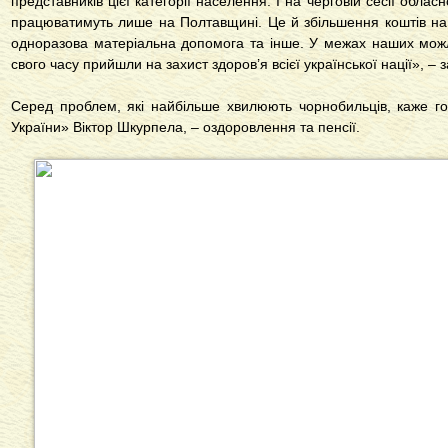
представників цієї категорії населення. І на черговій сесії обласн
працюватимуть лише на Полтавщині. Це й збільшення коштів на в
одноразова матеріальна допомога та інше. У межах наших можл
свого часу прийшли на захист здоров’я всієї української нації», –
Серед проблем, які найбільше хвилюють чорнобильців, каже 
України» Віктор Шкурпела, – оздоровлення та пенсії.