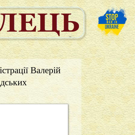
страції Валерій
адських