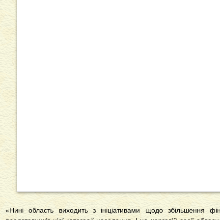
«Нині область виходить з ініціативами щодо збільшення фін