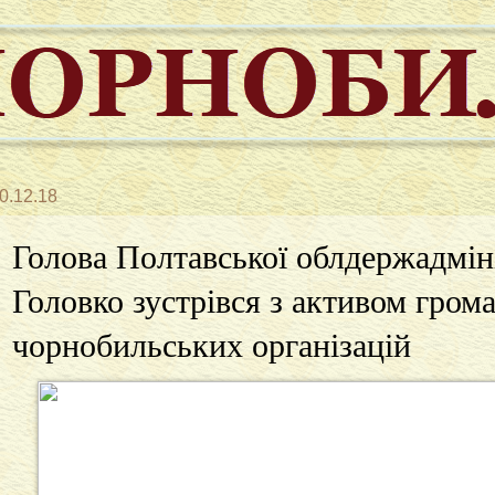
0.12.18
Голова Полтавської облдержадміні
Головко зустрівся з активом гром
чорнобильських організацій