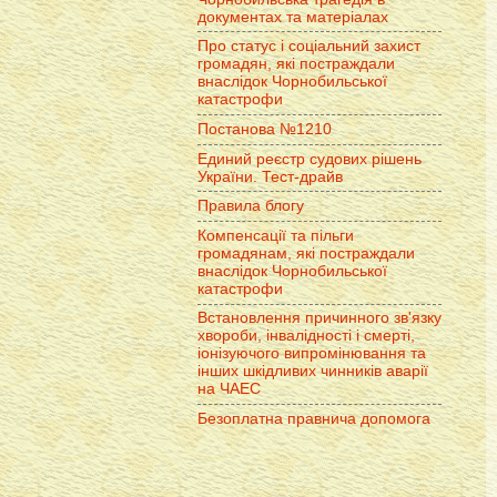
документах та матеріалах
Про статус і соціальний захист
громадян, які постраждали
внаслідок Чорнобильської
катастрофи
Постанова №1210
Единий реєстр судових рішень
України. Тест-драйв
Правила блогу
Компенсації та пільги
громадянам, які постраждали
внаслідок Чорнобильської
катастрофи
Встановлення причинного зв'язку
хвороби, інвалідності і смерті,
іонізуючого випромінювання та
інших шкідливих чинників аварії
на ЧАЕС
Безоплатна правнича допомога