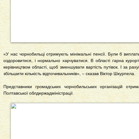
«У нас чорнобильці отримують мінімальні пенсії. Були б виплати 
оздоровитися, і нормально харчуватися. В області гарна курор
керівництвом області, щоб зменшувати вартість путівок. І за ра
збільшити кількість відпочивальників», – сказав Віктор Шкурпела.
Представники громадських чорнобильських організацій отри
Полтавської облдержадміністрації.