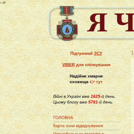
-->
1
Підтримай
ЗСУ
VIBER
для спілкування
Надійне хмарне
сховище
👉 тут
Війні в Україні вже
1625
-й день.
Цьому блогу вже
5781
-й день.
ГОЛОВНА
Карта зони відвідчуження
Чорнобильська трагедія в