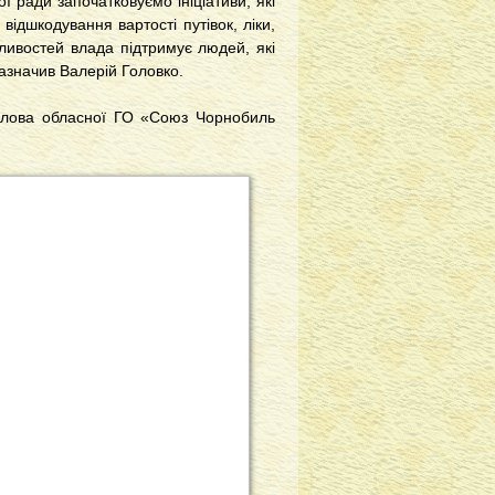
ої ради започатковуємо ініціативи, які
ідшкодування вартості путівок, ліки,
ивостей влада підтримує людей, які
 зазначив Валерій Головко.
голова обласної ГО «Союз Чорнобиль