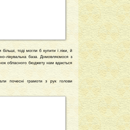
більші, тоді могли б купити і ліки, й
тно-лікувальна база. Домовляємося з
хунок обласного бюджету нам вдається
мали почесні грамоти з рук голови