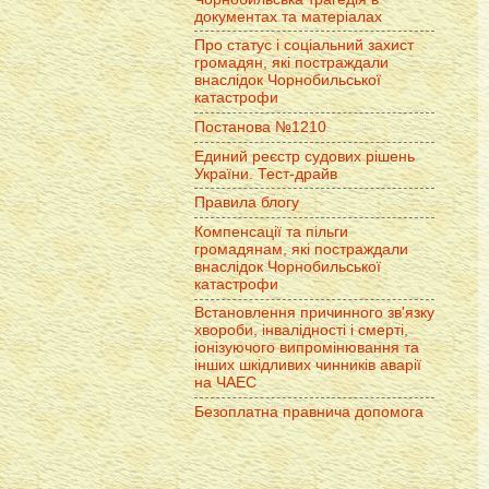
документах та матеріалах
Про статус і соціальний захист
громадян, які постраждали
внаслідок Чорнобильської
катастрофи
Постанова №1210
Единий реєстр судових рішень
України. Тест-драйв
Правила блогу
Компенсації та пільги
громадянам, які постраждали
внаслідок Чорнобильської
катастрофи
Встановлення причинного зв'язку
хвороби, інвалідності і смерті,
іонізуючого випромінювання та
інших шкідливих чинників аварії
на ЧАЕС
Безоплатна правнича допомога