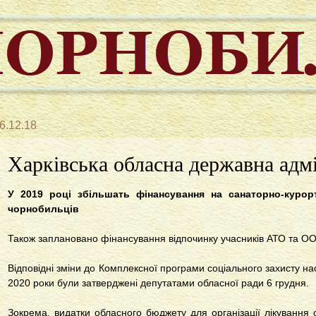
6.12.18
Харківська обласна державна адмі
У 2019 році збільшать фінансування на санаторно-курорт
чорнобильців
Також заплановано фінансування відпочинку учасників АТО та ОО
Відповідні зміни до Комплексної програми соціального захисту на
2020 роки були затверджені депутатами обласної ради 6 грудня.
Зокрема, видатки обласного бюджету для організації лікування ос