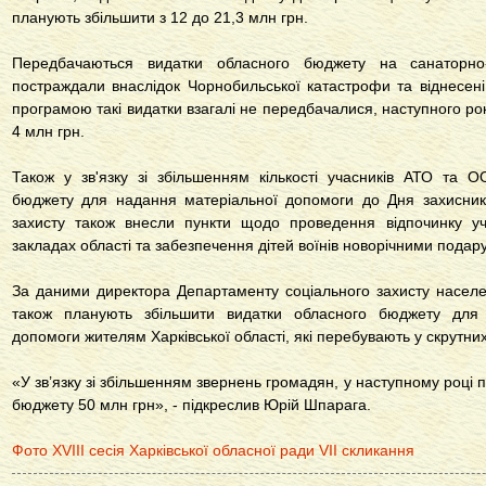
планують збільшити з 12 до 21,3 млн грн.
Передбачаються видатки обласного бюджету на санаторно-
постраждали внаслідок Чорнобильської катастрофи та віднесені 
програмою такі видатки взагалі не передбачалися, наступного рок
4 млн грн.
Також у зв'язку зі збільшенням кількості учасників АТО та 
бюджету для надання матеріальної допомоги до Дня захисник
захисту також внесли пункти щодо проведення відпочинку у
закладах області та забезпечення дітей воїнів новорічними подар
За даними директора Департаменту соціального захисту насе
також планують збільшити видатки обласного бюджету для 
допомоги жителям Харківської області, які перебувають у скрутних
«У зв’язку зі збільшенням звернень громадян, у наступному році 
бюджету 50 млн грн», - підкреслив Юрій Шпарага.
Фото ХVIII сесія Харківської обласної ради VII скликання