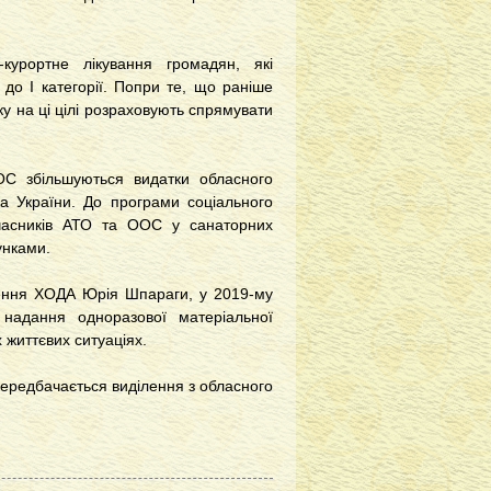
курортне лікування громадян, які
до І категорії. Попри те, що раніше
у на ці цілі розраховують спрямувати
ООС збільшуються видатки обласного
а України. До програми соціального
часників АТО та ООС у санаторних
унками.
лення ХОДА Юрія Шпараги, у 2019-му
надання одноразової матеріальної
 життєвих ситуаціях.
передбачається виділення з обласного