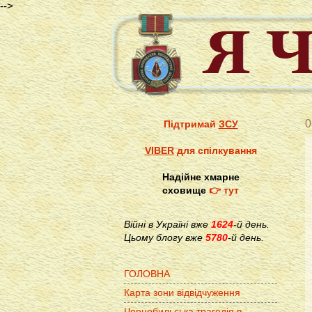
-->
0
Підтримай
ЗСУ
VIBER
для спілкування
Надійне хмарне
сховище
👉 тут
Війні в Україні вже
1624
-й день.
Цьому блогу вже
5780
-й день.
ГОЛОВНА
Карта зони відвідчуження
Чорнобильська трагедія в