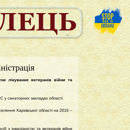
ністрація
не лікування ветеранів війни та
С у санаторних закладах області.
селення Харківської області на 2016 –
іб з інвалідністю та ветеранів війни