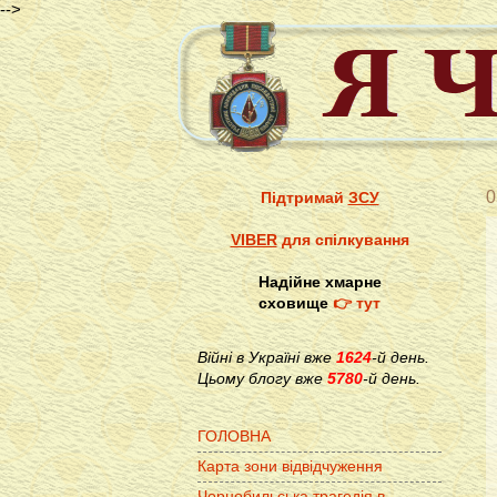
-->
0
Підтримай
ЗСУ
VIBER
для спілкування
Надійне хмарне
сховище
👉 тут
Війні в Україні вже
1624
-й день.
Цьому блогу вже
5780
-й день.
ГОЛОВНА
Карта зони відвідчуження
Чорнобильська трагедія в