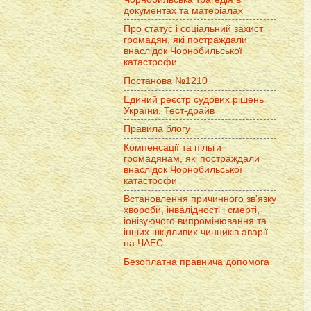
документах та матеріалах
Про статус і соціальний захист
громадян, які постраждали
внаслідок Чорнобильської
катастрофи
Постанова №1210
Единий реєстр судових рішень
України. Тест-драйв
Правила блогу
Компенсації та пільги
громадянам, які постраждали
внаслідок Чорнобильської
катастрофи
Встановлення причинного зв'язку
хвороби, інвалідності і смерті,
іонізуючого випромінювання та
інших шкідливих чинників аварії
на ЧАЕС
Безоплатна правнича допомога