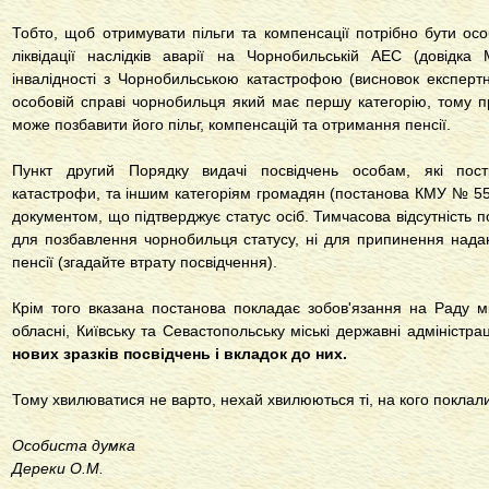
Тобто, щоб отримувати пільги та компенсації потрібно бути осо
ліквідації наслідків аварії на Чорнобильській АЕС (довідк
інвалідності з Чорнобильською катастрофою (висновок експертно
особовій справі чорнобильця який має першу категорію, тому пр
може позбавити його пільг, компенсацій та отримання пенсії.
Пункт другий Порядку видачі посвідчень особам, які пост
катастрофи, та іншим категоріям громадян (постанова КМУ № 551
документом, що підтверджує статус осіб. Тимчасова відсутність п
для позбавлення чорнобильця статусу, ні для припинення надан
пенсії (згадайте втрату посвідчення).
Крім того вказана постанова покладає зобов'язання на Раду мі
обласні, Київську та Севастопольську міські державні адміністрац
нових зразків посвідчень і вкладок до них.
Тому хвилюватися не варто, нехай хвилюються ті, на кого поклали
Особиста думка
Дереки О.М.