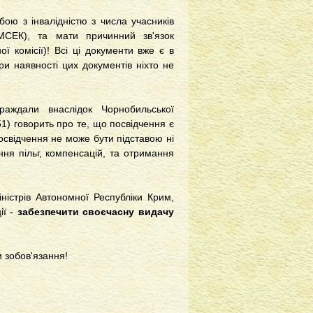
бою з інвалідністю з числа учасників
а МСЕК), та мати причинний зв'язок
ї комісії)! Всі ці документи вже є в
и наявності цих документів ніхто не
раждали внаслідок Чорнобильської
) говорить про те, що посвідчення є
освідчення не може бути підставою ні
ня пільг, компенсацій, та отримання
ністрів Автономної Республіки Крим,
ії -
забезпечити своєчасну видачу
 зобов'язання!