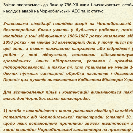
Звісно звертаємось до Закону 796-ХІІ яким і визначаються особи,
наслідків аварії на Чорнобильській АЕС та їх статус:
Учасниками ліквідації наслідків аварії на Чорнобильськ
безпосередньо брали участь у будь-яких роботах, пов'яза
наслідків у зоні відчуження у 1986-1987 роках незалежно від
1990 роках - не менше 30 календарних днів, у тому числі пр
цієї зони, а також тимчасово направлені або відряджені 
робіт у зоні відчуження, включаючи військовослужб
громадських, інших підприємств, установ і організа
підпорядкованості, а також ті, хто працював не менше 14
діючих пунктах санітарної обробки населення і дезактив
Перелік цих пунктів визначається Кабінетом Міністрів Украї
Для встановлення пільг і компенсацій визначаються такі
внаслідок Чорнобильської катастрофи:
1) особа з інвалідністю з числа учасників ліквідації наслід
потерпілих від Чорнобильської катастрофи (статті 10,
щодо яких встановлено причинний зв'язок інвалідності
хворі внаслідок Чорнобильської катастрофи на променеву хв