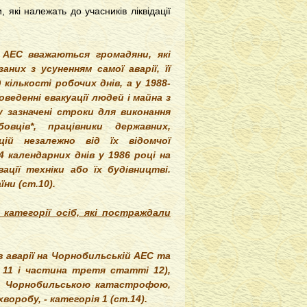
 які належать до учасників ліквідації
ій АЕС вважаються громадяни, які
них з усуненням самої аварії, її
 кількості робочих днів, а у 1988-
оведенні евакуації людей і майна з
у зазначені строки для виконання
овців*, працівники державних,
цій незалежно від їх відомчої
 календарних днів у 1986 році на
ації техніки або їх будівництві.
ни (ст.10).
 категорії осіб, які постраждали
ків аварії на Чорнобильській АЕС та
 11 і частина третя статті 12),
 з Чорнобильською катастрофою,
оробу, - категорія 1 (ст.14).