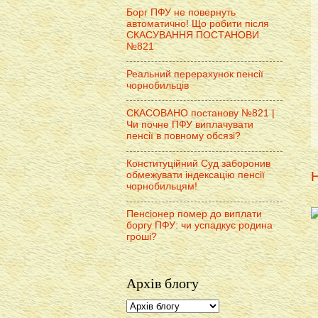
Борг ПФУ не повернуть
автоматично! Що робити після
СКАСУВАННЯ ПОСТАНОВИ
№821
Реальний перерахунок пенсії
чорнобильців
СКАСОВАНО постанову №821 |
Чи почне ПФУ виплачувати
пенсії в повному обсязі?
Конституційний Суд заборонив
Н
обмежувати індексацію пенсії
чорнобильцям!
Пенсіонер помер до виплати
боргу ПФУ: чи успадкує родина
гроші?
Архів блогу