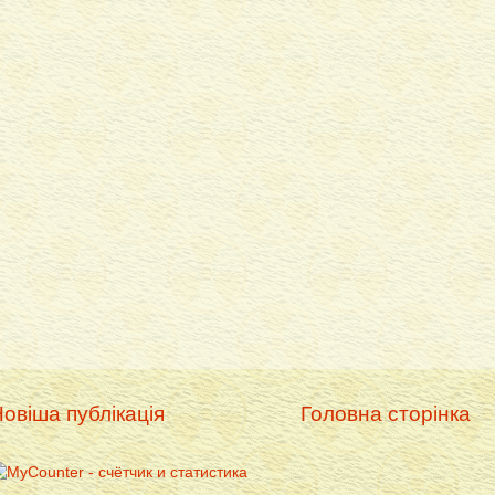
овіша публікація
Головна сторінка