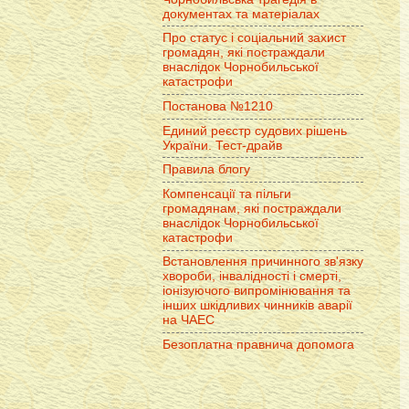
документах та матеріалах
Про статус і соціальний захист
громадян, які постраждали
внаслідок Чорнобильської
катастрофи
Постанова №1210
Единий реєстр судових рішень
України. Тест-драйв
Правила блогу
Компенсації та пільги
громадянам, які постраждали
внаслідок Чорнобильської
катастрофи
Встановлення причинного зв'язку
хвороби, інвалідності і смерті,
іонізуючого випромінювання та
інших шкідливих чинників аварії
на ЧАЕС
Безоплатна правнича допомога