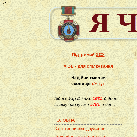
-->
1
Підтримай
ЗСУ
VIBER
для спілкування
Надійне хмарне
сховище
👉 тут
Війні в Україні вже
1625
-й день.
Цьому блогу вже
5781
-й день.
ГОЛОВНА
Карта зони відвідчуження
Чорнобильська трагедія в