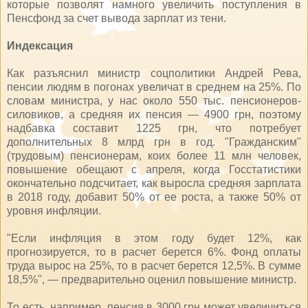
которые позволят намного увеличить поступления в
Пенсфонд за счет вывода зарплат из тени.
Индексация
Как разъяснил министр соцполитики Андрей Рева,
пенсии людям в погонах увеличат в среднем на 25%. По
словам министра, у нас около 550 тыс. пенсионеров-
силовиков, а средняя их пенсия — 4900 грн, поэтому
надбавка составит 1225 грн, что потребует
дополнительных 8 млрд грн в год. "Гражданским"
(трудовым) пенсионерам, коих более 11 млн человек,
повышение обещают с апреля, когда Госстатистики
окончательно подсчитает, как выросла средняя зарплата
в 2018 году, добавит 50% от ее роста, а также 50% от
уровня инфляции.
"Если инфляция в этом году будет 12%, как
прогнозируется, то в расчет берется 6%. Фонд оплаты
труда вырос на 25%, то в расчет берется 12,5%. В сумме
18,5%", — предварительно оценил повышение министр.
То есть, например, пенсия в 3000 грн может увеличиться