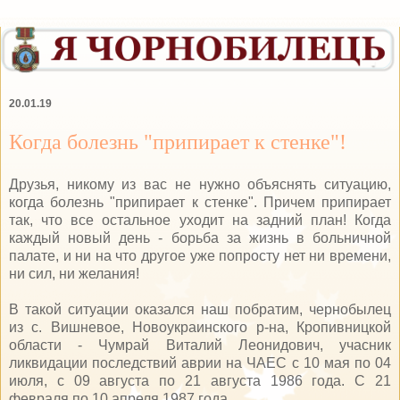
20.01.19
Когда болезнь "припирает к стенке"!
Друзья, никому из вас не нужно объяснять ситуацию,
когда болезнь "припирает к стенке". Причем припирает
так, что все остальное уходит на задний план! Когда
каждый новый день - борьба за жизнь в больничной
палате, и ни на что другое уже попросту нет ни времени,
ни сил, ни желания!
В такой ситуации оказался наш побратим, чернобылец
из с. Вишневое, Новоукраинского р-на, Кропивницкой
области - Чумрай Виталий Леонидович, учасник
ликвидации последствий аврии на ЧАЕС с 10 мая по 04
июля, с 09 августа по 21 августа 1986 года. С 21
февраля по 10 апреля 1987 года.