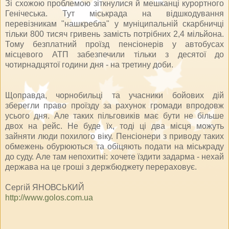
Зі схожою проблемою зіткнулися й мешканці курортного
Генічеська. Тут міськрада на відшкодування
перевізникам "нашкребла" у муніципальній скарбничці
тільки 800 тисяч гривень замість потрібних 2,4 мільйона.
Тому безплатний проїзд пенсіонерів у автобусах
місцевого АТП забезпечили тільки з десятої до
чотирнадцятої години дня - на третину доби.
Щоправда, чорнобильці та учасники бойових дій
зберегли право проїзду за рахунок громади впродовж
усього дня. Але таких пільговиків має бути не більше
двох на рейс. Не буде їх, тоді ці два місця можуть
зайняти люди похилого віку. Пенсіонери з приводу таких
обмежень обурюються та обіцяють подати на міськраду
до суду. Але там непохитні: хочете їздити задарма - нехай
держава на це гроші з держбюджету перераховує.
Сергій ЯНОВСЬКИЙ
http://www.golos.com.ua