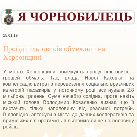
15.01.19
Проїзд пільговиків обмежили на
Херсонщині
У містах Херсонщини обмежують проїзд пільговиків -
грошей обмаль. Так, влада Нової Каховки на
компенсацію витрат з перевезення соціально вразливих
категорій пасажирів у поточному році асигнувала 2,8
мільйона гривень. Сума начебто солідна, проте навіть
міський голова Володимир Коваленко визнає, що її
вистачить тільки наполовину від реальної потреби.
Відповідно, автобуси з міста до дачних кооперативів та
приміських сіл братимуть пільговиків лише на половину
рейсів.