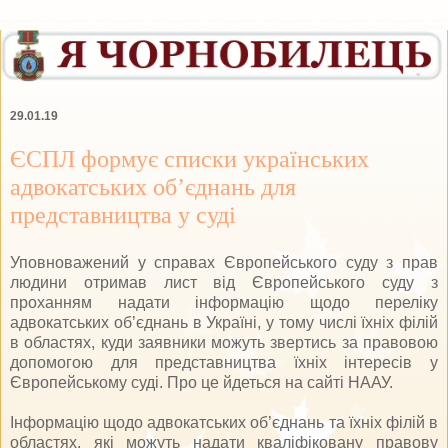
29.01.19
ЄСПЛ формує списки українських
адвокатських об’єднань для
представництва у суді
Уповноважений у справах Європейського суду з прав
людини отримав лист від Європейського суду з
проханням надати інформацію щодо переліку
адвокатських об’єднань в Україні, у тому числі їхніх філій
в областях, куди заявники можуть звертись за правовою
допомогою для представництва їхніх інтересів у
Європейському суді. Про це йдеться на сайті НААУ.
Інформацію щодо адвокатських об’єднань та їхніх філій в
областях, які можуть надати кваліфіковану правову