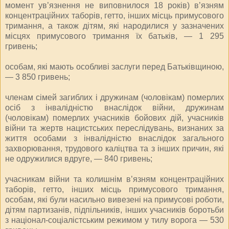
момент ув’язнення не виповнилося 18 років) в’язням
концентраційних таборів, гетто, інших місць примусового
тримання, а також дітям, які народилися у зазначених
місцях примусового тримання їх батьків, — 1 295
гривень;
особам, які мають особливі заслуги перед Батьківщиною,
— 3 850 гривень;
членам сімей загиблих і дружинам (чоловікам) померлих
осіб з інвалідністю внаслідок війни, дружинам
(чоловікам) померлих учасників бойових дій, учасників
війни та жертв нацистських переслідувань, визнаних за
життя особами з інвалідністю внаслідок загального
захворювання, трудового каліцтва та з інших причин, які
не одружилися вдруге, — 840 гривень;
учасникам війни та колишнім в’язням концентраційних
таборів, гетто, інших місць примусового тримання,
особам, які були насильно вивезені на примусові роботи,
дітям партизанів, підпільників, інших учасників боротьби
з націонал-соціалістським режимом у тилу ворога — 530