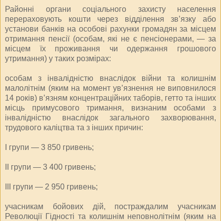
Районні органи соціального захисту населення
перераховують кошти через відділення зв’язку або
установи банків на особові рахунки громадян за місцем
отримання пенсії (особам, які не є пенсіонерами, — за
місцем їх проживання чи одержання грошового
утримання) у таких розмірах:
особам з інвалідністю внаслідок війни та колишнім
малолітнім (яким на момент ув’язнення не виповнилося
14 років) в’язням концентраційних таборів, гетто та інших
місць примусового тримання, визнаним особами з
інвалідністю внаслідок загального захворювання,
трудового каліцтва та з інших причин:
I групи — 3 850 гривень;
II групи — 3 400 гривень;
III групи — 2 950 гривень;
учасникам бойових дій, постраждалим учасникам
Революції Гідності та колишнім неповнолітнім (яким на