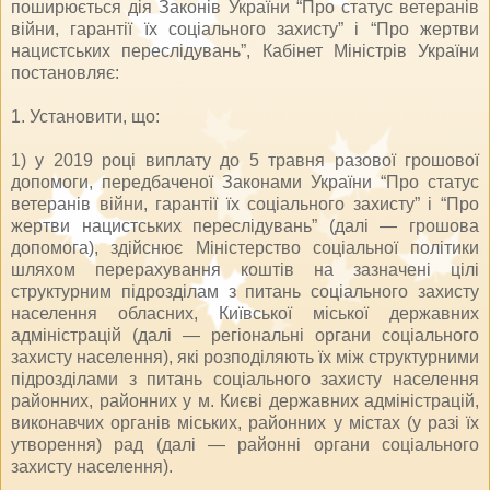
поширюється дія Законів України “Про статус ветеранів
війни, гарантії їх соціального захисту” і “Про жертви
нацистських переслідувань”, Кабінет Міністрів України
постановляє:
1. Установити, що:
1) у 2019 році виплату до 5 травня разової грошової
допомоги, передбаченої Законами України “Про статус
ветеранів війни, гарантії їх соціального захисту” і “Про
жертви нацистських переслідувань” (далі — грошова
допомога), здійснює Міністерство соціальної політики
шляхом перерахування коштів на зазначені цілі
структурним підрозділам з питань соціального захисту
населення обласних, Київської міської державних
адміністрацій (далі — регіональні органи соціального
захисту населення), які розподіляють їх між структурними
підрозділами з питань соціального захисту населення
районних, районних у м. Києві державних адміністрацій,
виконавчих органів міських, районних у містах (у разі їх
утворення) рад (далі — районні органи соціального
захисту населення).